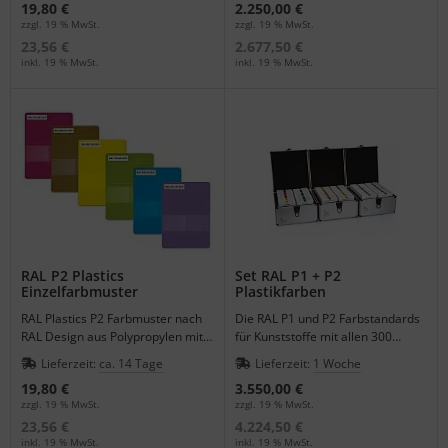
19,80 €
2.250,00 €
zzgl. 19 % MwSt.
zzgl. 19 % MwSt.
23,56 €
2.677,50 €
inkl. 19 % MwSt.
inkl. 19 % MwSt.
RAL P2 Plastics
Set RAL P1 + P2
Einzelfarbmuster
Plastikfarben
RAL Plastics P2 Farbmuster nach
Die RAL P1 und P2 Farbstandards
RAL Design aus Polypropylen mit 3
für Kunststoffe mit allen 300
Materialstärken.
Farbkarten in 3 Boxen - 300,- Euro
Lieferzeit:
ca. 14 Tage
Lieferzeit:
1 Woche
gespart.
19,80 €
3.550,00 €
zzgl. 19 % MwSt.
zzgl. 19 % MwSt.
23,56 €
4.224,50 €
inkl. 19 % MwSt.
inkl. 19 % MwSt.