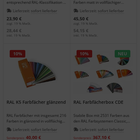
entsprechend RAL-Klassifikation &
Farben matt in vollflächiger
DB Eisenglimmer Farben.
Farbdarstellung im Format 5 x 15
Lieferzeit:
sofort lieferbar
Lieferzeit:
sofort lieferbar
cm.
23,90 €
45,50 €
zzgl. 19 % MwSt.
zzgl. 19 % MwSt.
28,44 €
54,15 €
inkl. 19 % MwSt.
inkl. 19 % MwSt.
10%
10%
NEU
RAL K5 Farbfächer glänzend
RAL Farbfächerbox CDE
RAL Farbfächer mit insgesamt 216
Stabile Box mit 2531 Farben aus
Farben in glänzend in vollflächiger
den RAL Farbsystemen Classic,
Farbdarstellung im Format 5 x 15
Design und Effekt.
Lieferzeit:
sofort lieferbar
Lieferzeit:
sofort lieferbar
cm.
40,00 €
367,10 €
Sonderpreis
Sonderpreis