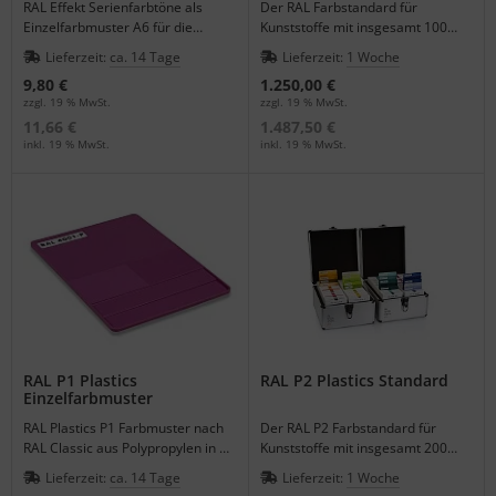
RAL Effekt Serienfarbtöne als
Der RAL Farbstandard für
Einzelfarbmuster A6 für die
Kunststoffe mit insgesamt 100
großflächige Visualisierung der
Farben, inklusive schwarzer
Lieferzeit:
ca. 14 Tage
Lieferzeit:
1 Woche
Effektlackierung.
Schutzbox.
9,80 €
1.250,00 €
zzgl. 19 % MwSt.
zzgl. 19 % MwSt.
11,66 €
1.487,50 €
inkl. 19 % MwSt.
inkl. 19 % MwSt.
RAL P1 Plastics
RAL P2 Plastics Standard
Einzelfarbmuster
RAL Plastics P1 Farbmuster nach
Der RAL P2 Farbstandard für
RAL Classic aus Polypropylen in 3
Kunststoffe mit insgesamt 200
Materialstärken.
Farben, inklusive schwarzer
Lieferzeit:
ca. 14 Tage
Lieferzeit:
1 Woche
Schutzbox.