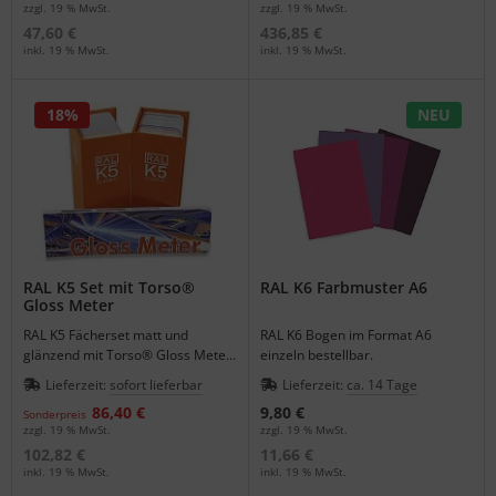
zzgl. 19 % MwSt.
zzgl. 19 % MwSt.
47,60 €
436,85 €
inkl. 19 % MwSt.
inkl. 19 % MwSt.
18%
NEU
RAL K5 Set mit Torso®
RAL K6 Farbmuster A6
Gloss Meter
RAL K5 Fächerset matt und
RAL K6 Bogen im Format A6
glänzend mit Torso® Gloss Meter
einzeln bestellbar.
als Bundle zum Angebotspreis.
Lieferzeit:
sofort lieferbar
Lieferzeit:
ca. 14 Tage
86,40 €
9,80 €
Sonderpreis
zzgl. 19 % MwSt.
zzgl. 19 % MwSt.
102,82 €
11,66 €
inkl. 19 % MwSt.
inkl. 19 % MwSt.