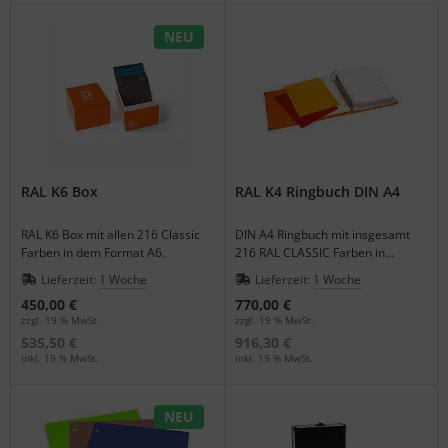
NEU
RAL K6 Box
RAL K4 Ringbuch DIN A4
RAL K6 Box mit allen 216 Classic
DIN A4 Ringbuch mit insgesamt
Farben in dem Format A6.
216 RAL CLASSIC Farben in
vollflächiger Farbdarstellung,
Lieferzeit:
1 Woche
Lieferzeit:
1 Woche
halbmatt. Bitte unbedingt
450,00 €
770,00 €
beachten: Der Ringordner ist
zzgl. 19 % MwSt.
zzgl. 19 % MwSt.
seitens des Herstellers nicht
535,50 €
916,30 €
vollständig. Die fehlenden Karten
inkl. 19 % MwSt.
inkl. 19 % MwSt.
werden bei Lieferung vom
Gesamtbetrag abgezogen. Mehr
Information gerne telefonisch.
NEU