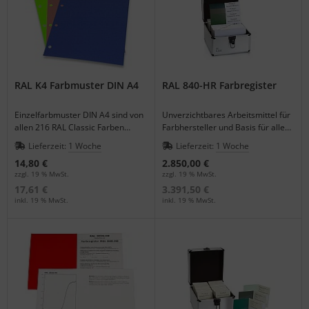
RAL K4 Farbmuster DIN A4
RAL 840-HR Farbregister
Einzelfarbmuster DIN A4 sind von
Unverzichtbares Arbeitsmittel für
allen 216 RAL Classic Farben
Farbhersteller und Basis für alle
erhältlich, auch als Ersatzseiten
RAL CLASSIC Farben. Bitte
Lieferzeit:
1 Woche
Lieferzeit:
1 Woche
für K4-Ordner.
unbedingt beachten: Das Register
14,80 €
2.850,00 €
ist seitens des Herstellers nicht
zzgl. 19 % MwSt.
zzgl. 19 % MwSt.
vollständig. Die fehlenden Karten
17,61 €
3.391,50 €
werden bei Lieferung vom
inkl. 19 % MwSt.
inkl. 19 % MwSt.
Gesamtbetrag abgezogen. Mehr
Information gerne telefonisch.