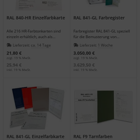
RAL 840-HR Einzelfarbkarte
RAL 841-GL Farbregister
Alle 216 HR-Farbtonkarten sind
Farbregister RAL 841-GL speziell
einzeln erhältlich, auch als
für die Bemusterung von
Ersatzkarte für die 840 HR-
hochglänzenden Beschichtungen
Lieferzeit:
ca. 14 Tage
Lieferzeit:
1 Woche
Registerbox.
(Glanzwert < 80). Bitte unbedingt
21,80 €
3.050,00 €
beachten: Das Register ist seitens
zzgl. 19 % MwSt.
zzgl. 19 % MwSt.
des Herstellers nicht vollständig.
25,94 €
3.629,50 €
Die fehlenden Karten werden bei
inkl. 19 % MwSt.
inkl. 19 % MwSt.
Lieferung vom Gesamtbetrag
abgezogen. Mehr Information
gerne telefonisch.
RAL 841-GL Einzelfarbkarte
RAL F9 Tarnfarben