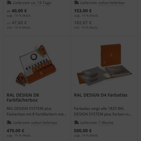
Lieferzeit:
ca. 14 Tage
Lieferzeit:
sofort lieferbar
Karten-Format.
40,00 €
153,00 €
ab
zzgl. 19 % MwSt.
zzgl. 19 % MwSt.
47,60 €
182,07 €
ab
inkl. 19 % MwSt.
inkl. 19 % MwSt.
RAL DESIGN D8
RAL DESIGN D4 Farbatlas
Farbfächerbox
RAL DESIGN SYSTEM plus
Farbatlas zeigt alle 1825 RAL
Fächerbox mit 8 Farbfächern mit
DESIGN SYSTEM plus Farben in
allen 1825 RAL DESIGN Farbtönen
übersichtlicher Darstellung auf
Lieferzeit:
sofort lieferbar
Lieferzeit:
1 Woche
in 3,2 cm x 10 cm.
weißem Hintergrund, Oberflächen
470,00 €
500,00 €
halbmatt.
zzgl. 19 % MwSt.
zzgl. 19 % MwSt.