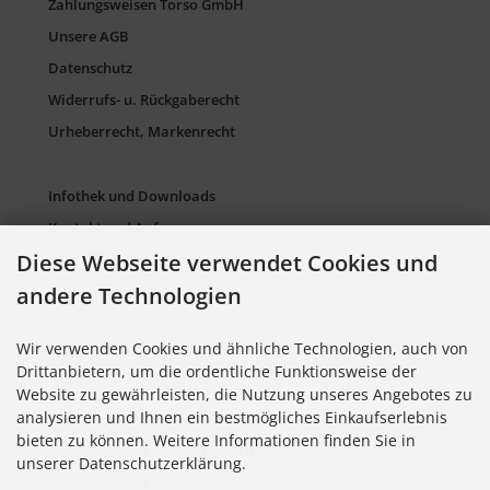
Zahlungsweisen Torso GmbH
Unsere AGB
Datenschutz
Widerrufs- u. Rückgaberecht
Urheberrecht, Markenrecht
Infothek und Downloads
Kontakt und Anfragen
Diese Webseite verwendet Cookies und
Verpackung und Entsorgung
Sitemap Torso.de
andere Technologien
Lieferkettengesetz
Wir verwenden Cookies und ähnliche Technologien, auch von
Cookie Einstellungen
Drittanbietern, um die ordentliche Funktionsweise der
Website zu gewährleisten, die Nutzung unseres Angebotes zu
analysieren und Ihnen ein bestmögliches Einkaufserlebnis
Informationen zu Farbkarten
bieten zu können. Weitere Informationen finden Sie in
Informationen zu Farbfächern
unserer Datenschutzerklärung.
Informationen zu Farbatlanten