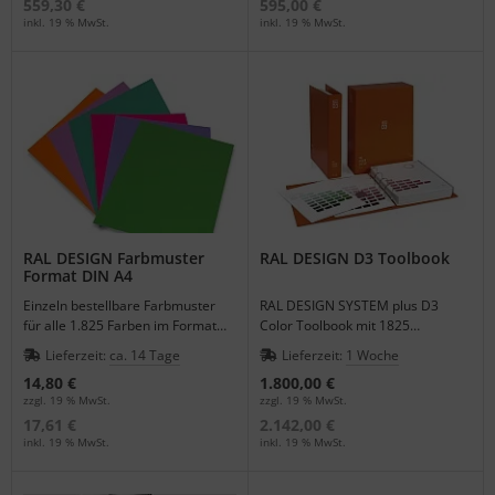
559,30 €
595,00 €
inkl. 19 % MwSt.
inkl. 19 % MwSt.
RAL DESIGN Farbmuster
RAL DESIGN D3 Toolbook
Format DIN A4
Einzeln bestellbare Farbmuster
RAL DESIGN SYSTEM plus D3
für alle 1.825 Farben im Format
Color Toolbook mit 1825
21,0 x 29,7 cm für die großflächige
Standardfarben für Architekten
Lieferzeit:
ca. 14 Tage
Lieferzeit:
1 Woche
Farbabmusterung.
und Designer.
14,80 €
1.800,00 €
zzgl. 19 % MwSt.
zzgl. 19 % MwSt.
17,61 €
2.142,00 €
inkl. 19 % MwSt.
inkl. 19 % MwSt.