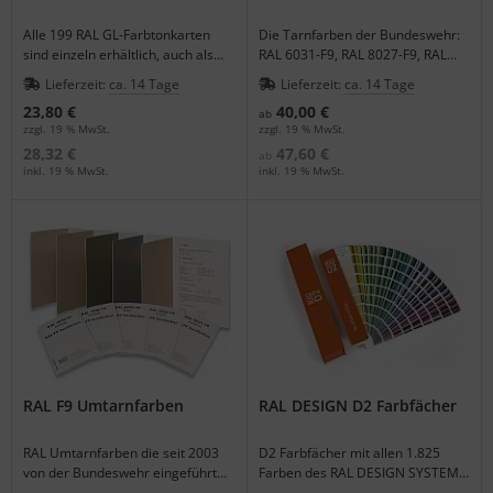
Alle 199 RAL GL-Farbtonkarten
Die Tarnfarben der Bundeswehr:
sind einzeln erhältlich, auch als
RAL 6031-F9, RAL 8027-F9, RAL
Ersatzkarte für die Registerbox.
9021-F9 als Einzelfarbkkarten.
Lieferzeit:
ca. 14 Tage
Lieferzeit:
ca. 14 Tage
23,80 €
40,00 €
ab
zzgl. 19 % MwSt.
zzgl. 19 % MwSt.
28,32 €
47,60 €
ab
inkl. 19 % MwSt.
inkl. 19 % MwSt.
RAL F9 Umtarnfarben
RAL DESIGN D2 Farbfächer
RAL Umtarnfarben die seit 2003
D2 Farbfächer mit allen 1.825
von der Bundeswehr eingeführt
Farben des RAL DESIGN SYSTEM
wurden, 7 Farbkarten im HR-
plus.