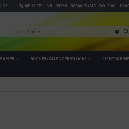
.DE
NEUE TEL.-NR.:
09369 - 9800015
(MO.-DO. 9:00 - 12:0
PAPIER
BÜCHER/KALENDER/BLÖCKE
LICHTKABIN