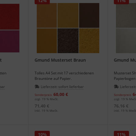
12%
11%
t
Gmund Musterset Braun
Gmund Mu
tten
Tolles A4 Set mit 17 verschiedenen
Musterset S
Brauntöne auf Papier.
Papierbogen 
bar
Lieferzeit:
sofort lieferbar
Lieferzeit
60,00 €
6
Sonderpreis
Sonderpreis
zzgl. 19 % MwSt.
zzgl. 19 % MwS
71,40 €
76,16 €
inkl. 19 % MwSt.
inkl. 19 % MwSt
10%
11%