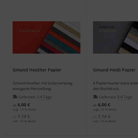
Gmund Heather Papier
Gmund Heidi Papier
Gmund Heather mit Ledernarbung,
4 Papiermuster extra entwi
einzigarte Herstellung.
den Buchdruck.
Lieferzeit:
3-4 Tage
Lieferzeit:
3-4 Tage
6,00 €
6,00 €
ab
ab
zzgl. 19 % MwSt.
zzgl. 19 % MwSt.
7,14 €
7,14 €
ab
ab
inkl. 19 % MwSt.
inkl. 19 % MwSt.