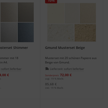
10%
sterset Shimmer
Gmund Musterset Beige
himmer mit 18
Musterset mit 20 schönen Papiere aus
in A4.
Beige von Gmund.
:
sofort lieferbar
Lieferzeit:
sofort lieferbar
4,00 €
72,00 €
Sonderpreis
t.
zzgl. 19 % MwSt.
85,68 €
.
inkl. 19 % MwSt.