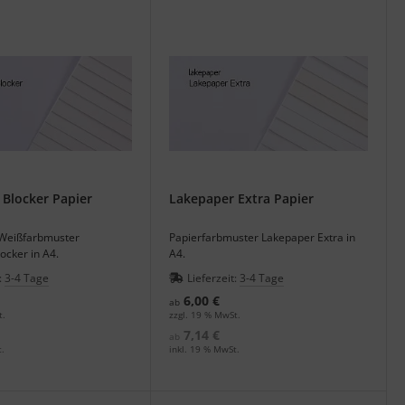
Blocker Papier
Lakepaper Extra Papier
 Weißfarbmuster
Papierfarbmuster Lakepaper Extra in
ocker in A4.
A4.
:
3-4 Tage
Lieferzeit:
3-4 Tage
6,00 €
ab
t.
zzgl. 19 % MwSt.
7,14 €
ab
.
inkl. 19 % MwSt.