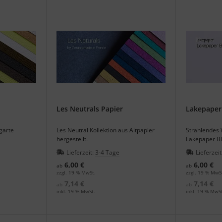
Les Neutrals Papier
Lakepaper 
garte
Les Neutral Kollektion aus Altpapier
Strahlendes
hergestellt.
Lakepaper Bl
Lieferzeit:
3-4 Tage
Lieferzeit
6,00 €
6,00 €
ab
ab
zzgl. 19 % MwSt.
zzgl. 19 % MwS
7,14 €
7,14 €
ab
ab
inkl. 19 % MwSt.
inkl. 19 % MwSt