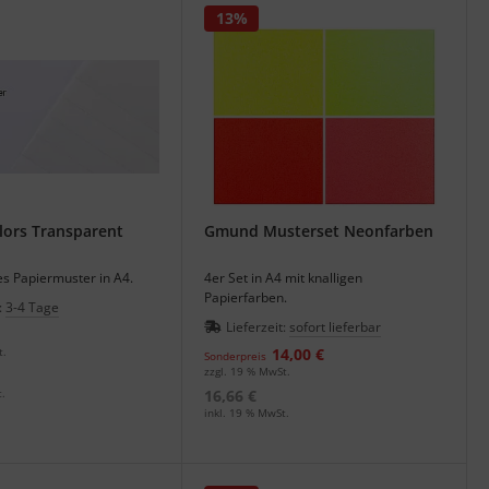
13%
ors Transparent
Gmund Musterset Neonfarben
s Papiermuster in A4.
4er Set in A4 mit knalligen
Papierfarben.
:
3-4 Tage
Lieferzeit:
sofort lieferbar
t.
14,00 €
Sonderpreis
zzgl. 19 % MwSt.
.
16,66 €
inkl. 19 % MwSt.