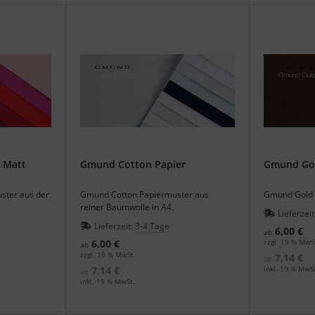
 Matt
Gmund Cotton Papier
Gmund Gol
ster aus der
Gmund Cotton Papiermuster aus
Gmund Gold P
reiner Baumwolle in A4.
Lieferzeit
Lieferzeit:
3-4 Tage
6,00 €
ab
6,00 €
zzgl. 19 % MwS
ab
zzgl. 19 % MwSt.
7,14 €
ab
7,14 €
inkl. 19 % MwSt
ab
inkl. 19 % MwSt.