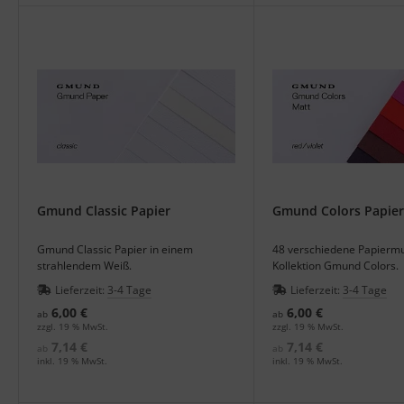
Gmund Classic Papier
Gmund Colors Papier
Gmund Classic Papier in einem
48 verschiedene Papiermu
strahlendem Weiß.
Kollektion Gmund Colors.
Lieferzeit:
3-4 Tage
Lieferzeit:
3-4 Tage
6,00 €
6,00 €
ab
ab
zzgl. 19 % MwSt.
zzgl. 19 % MwSt.
7,14 €
7,14 €
ab
ab
inkl. 19 % MwSt.
inkl. 19 % MwSt.