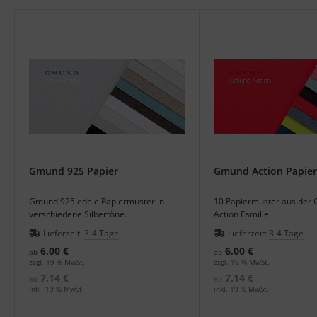
tallic & Effekt
ezial-Farbkarten
nzelfarbmuster
gitale Farben
rb-Übungsmaterial
Gmund 925 Papier
Gmund Action Papier
Gmund 925 edele Papiermuster in
10 Papiermuster aus der
verschiedene Silbertöne.
Action Familie.
Lieferzeit:
3-4 Tage
Lieferzeit:
3-4 Tage
6,00 €
6,00 €
ab
ab
zzgl. 19 % MwSt.
zzgl. 19 % MwSt.
7,14 €
7,14 €
ab
ab
inkl. 19 % MwSt.
inkl. 19 % MwSt.