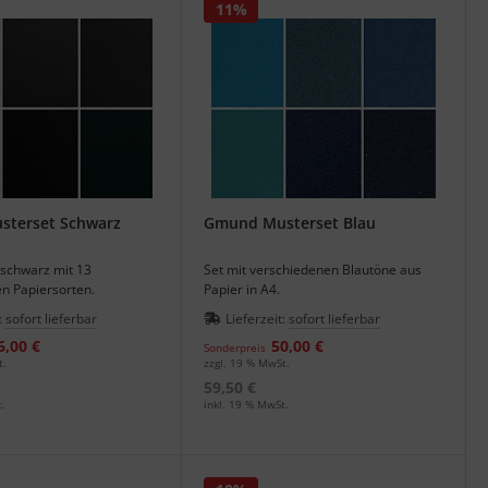
11%
terset Schwarz
Gmund Musterset Blau
 schwarz mit 13
Set mit verschiedenen Blautöne aus
n Papiersorten.
Papier in A4.
:
sofort lieferbar
Lieferzeit:
sofort lieferbar
6,00 €
50,00 €
Sonderpreis
t.
zzgl. 19 % MwSt.
59,50 €
.
inkl. 19 % MwSt.