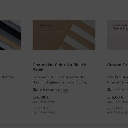
Gmund No Color No Bleach
Gmund Ori
Papier
ckelt für
Farbmuster Gmund No Color No
9 Farbmuster
Bleach 2 Papiere hergestellt ohne
Gmund Papier
Farbstoffe oder Bleichmittel.
Lieferzeit:
3-4 Tage
Lieferzeit
6,00 €
6,00 €
ab
ab
zzgl. 19 % MwSt.
zzgl. 19 % MwS
7,14 €
7,14 €
ab
ab
inkl. 19 % MwSt.
inkl. 19 % MwSt