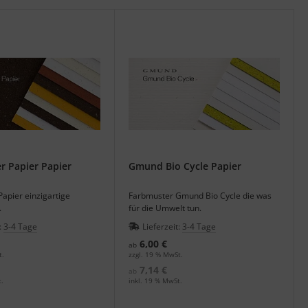
r Papier Papier
Gmund Bio Cycle Papier
apier einzigartige
Farbmuster Gmund Bio Cycle die was
.
für die Umwelt tun.
:
3-4 Tage
Lieferzeit:
3-4 Tage
6,00 €
ab
t.
zzgl. 19 % MwSt.
7,14 €
ab
.
inkl. 19 % MwSt.