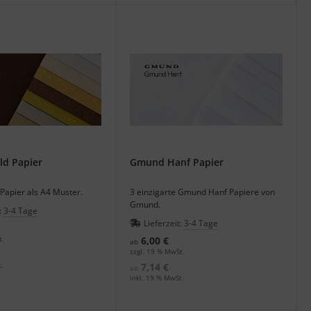
d Papier
Gmund Hanf Papier
apier als A4 Muster.
3 einzigarte Gmund Hanf Papiere von
Gmund.
:
3-4 Tage
Lieferzeit:
3-4 Tage
t.
6,00 €
ab
zzgl. 19 % MwSt.
.
7,14 €
ab
inkl. 19 % MwSt.