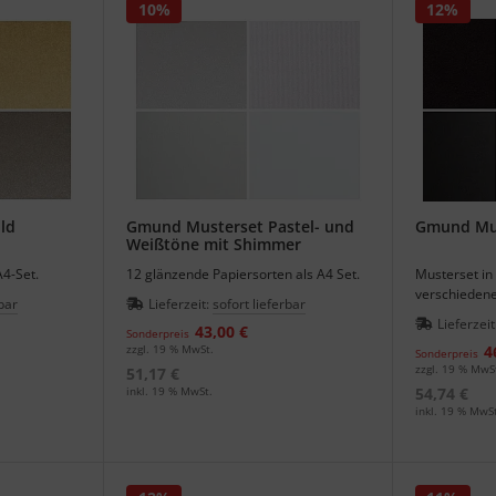
10%
12%
ld
Gmund Musterset Pastel- und
Gmund Mus
Weißtöne mit Shimmer
A4-Set.
12 glänzende Papiersorten als A4 Set.
Musterset in
verschiedene
bar
Lieferzeit:
sofort lieferbar
Lieferzeit
43,00 €
Sonderpreis
zzgl. 19 % MwSt.
4
Sonderpreis
zzgl. 19 % MwS
51,17 €
inkl. 19 % MwSt.
54,74 €
inkl. 19 % MwSt