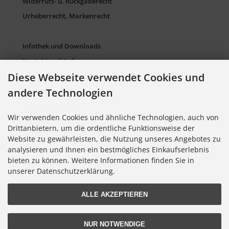
Widerrufs- u. Rückgaberecht
Urheberrecht, Markenrecht
Infothek und Downloads
Kontakt und Anfragen
Diese Webseite verwendet Cookies und
Verpackung und Entsorgung
Sitemap Torso.de
andere Technologien
Lieferkettengesetz
Wir verwenden Cookies und ähnliche Technologien, auch von
Cookie Einstellungen
Drittanbietern, um die ordentliche Funktionsweise der
Website zu gewährleisten, die Nutzung unseres Angebotes zu
analysieren und Ihnen ein bestmögliches Einkaufserlebnis
Informationen zu Farbkarten
bieten zu können. Weitere Informationen finden Sie in
Informationen zu Farbfächern
unserer Datenschutzerklärung.
Informationen zu Farbatlanten
ALLE AKZEPTIEREN
Lieferung nur an Handel, Gewerbe, Behörden und Institute.
NUR NOTWENDIGE
Alle Preise exkl. gesetzl. MwSt. zzgl.
Versandkosten
. Die durchgestrichenen Preise