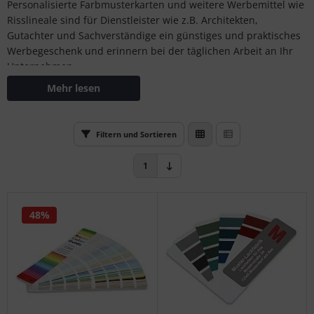
Personalisierte Farbmusterkarten und weitere Werbemittel wie
tallic & Effekt
S (Natural Colour System)
Risslineale sind für Dienstleister wie z.B. Architekten,
Gutachter und Sachverständige ein günstiges und praktisches
ezial-Farbkarten
ntone
Werbegeschenk und erinnern bei der täglichen Arbeit an Ihr
Unternehmen.
nzelfarbmuster
L
Personalisierte Farbfächer sind ein beliebtes Werbemittel, wir
Mehr lesen
beraten Sie gerne zu den erforderlichen Druckdaten.
gitale Farben
nstige
rb-Übungsmaterial
rso GmbH
Filtern und Sortieren
ra / Fogra
1
Rite
48%