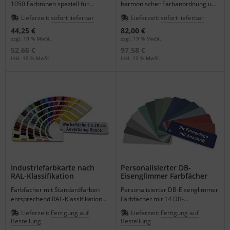
1050 Farbtönen speziell für
harmonischer Farbanordnung um
Wandfarben und Lacke, alle
die Farbabstimmung zu
Lieferzeit:
sofort lieferbar
Lieferzeit:
sofort lieferbar
Farbtöne frei verwendbar.
erleichtern.
44,25 €
82,00 €
zzgl. 19 % MwSt.
zzgl. 19 % MwSt.
52,66 €
97,58 €
inkl. 19 % MwSt.
inkl. 19 % MwSt.
Industriefarbkarte nach
Personalisierter DB-
RAL-Klassifikation
Eisenglimmer Farbfächer
Farbfächer mit Standardfarben
Personalisierter DB-Eisenglimmer
entsprechend RAL-Klassifikation
Farbfächer mit 14 DB-
und Ihrem Firmenlogo.
Eisenglimmerfarben ab 100 Stück
Lieferzeit:
Fertigung auf
Lieferzeit:
Fertigung auf
lieferbar.
Bestellung
Bestellung