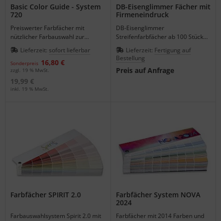
Basic Color Guide - System
DB-Eisenglimmer Fächer mit
720
Firmeneindruck
Preiswerter Farbfächer mit
DB-Eisenglimmer
nützlicher Farbauswahl zur
Streifenfarbfächer ab 100 Stück
Kundenberatung,
als günstiges Werbemittel mit
Lieferzeit:
sofort lieferbar
Lieferzeit:
Fertigung auf
Entscheidungsfindung als
Ihrem Firmeneindruck gestalten.
Bestellung
16,80 €
Kundengeschenk oder für den
Sonderpreis
Preis auf Anfrage
zzgl. 19 % MwSt.
Musterkoffer.
19,99 €
inkl. 19 % MwSt.
Farbfächer SPIRIT 2.0
Farbfächer System NOVA
2024
Farbauswahlsystem Spirit 2.0 mit
Farbfächer mit 2014 Farben und