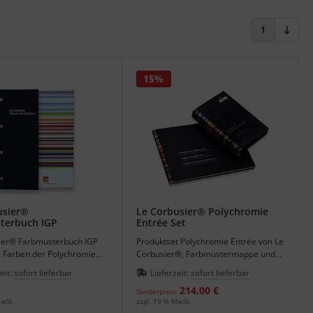
1
15%
usier®
Le Corbusier® Polychromie
terbuch IGP
Entrée Set
ier® Farbmusterbuch IGP
Produktset Polychromie Entrée von Le
3 Farben der Polychromie
Corbusier®, Farbmustermappe und
rale - Architekturfarben.
Buch der Architekturfarben.
eit:
sofort lieferbar
Lieferzeit:
sofort lieferbar
214,00 €
Sonderpreis
MwSt.
zzgl. 19 % MwSt.