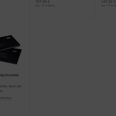
157,08 €
147,56 €
inkl. 19 % MwSt.
inkl. 19 % M
olychromie
ächer, Buch der
nd
 einem Set.
lieferbar
€