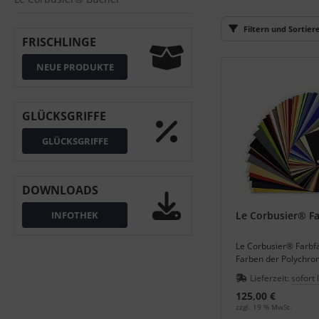
S (Natural Colour System)
Filtern und Sortier
FRISCHLINGE
ntone
NEUE PRODUKTE
L
nstige
GLÜCKSGRIFFE
rso GmbH
GLÜCKSGRIFFE
ra / Fogra
DOWNLOADS
Rite
INFOTHEK
Le Corbusier® F
Le Corbusier® Farbf
Farben der Polychro
Architecturale - Arch
Lieferzeit:
sofort 
125,00 €
zzgl. 19 % MwSt.