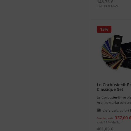
148,75 €
inkl. 19 % MwSt.
15%
Le Corbusier® P
Classique Set
Le Corbusier® Farbf
Architekturfarben u
Farbenklaviaturen in
Lieferzeit:
sofort 
337,00 
Sonderpreis
zzgl. 19 % MwSt.
401,03 €