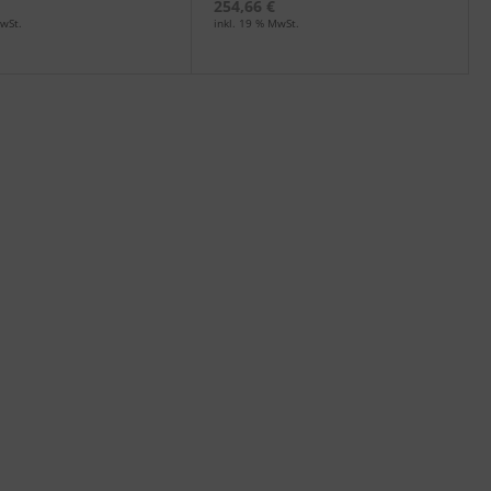
254,66 €
wSt.
inkl. 19 % MwSt.