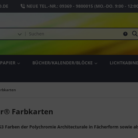
.DE
NEUE TEL.-NR.:
09369 - 9800015
(MO.-DO. 9:00 - 12:0
PAPIER
BÜCHER/KALENDER/BLÖCKE
LICHTKABIN
arbkarten
er® Farbkarten
e 63 Farben der Polychromie Architecturale in Fächerform sowie a