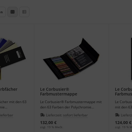
en
arbfächer
Le Corbusier®
Le Corb
Farbmustermappe
Farbmus
ächer mit den 63
Le Corbusier® Farbmustermappe mit
Le Corbus
mie
den 63 Farben der Polychromie
mit den 6
itekturfarben.
Architekturale - Architekturfarben.
Architectu
lieferbar
Lieferzeit:
sofort lieferbar
Lieferz
132,00 €
124,00 €
zzgl. 19 % MwSt.
zzgl. 19 % 