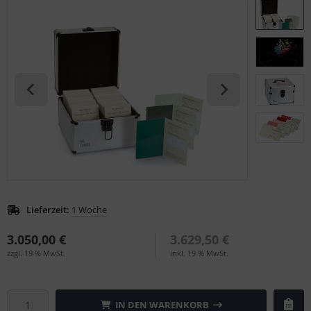
S (Natural Colour System)
ntone
L
nstige
rso GmbH
ra / Fogra
Rite
Lieferzeit:
1 Woche
3.050,00 €
3.629,50 €
zzgl. 19 % MwSt.
inkl. 19 % MwSt.
IN DEN WARENKORB