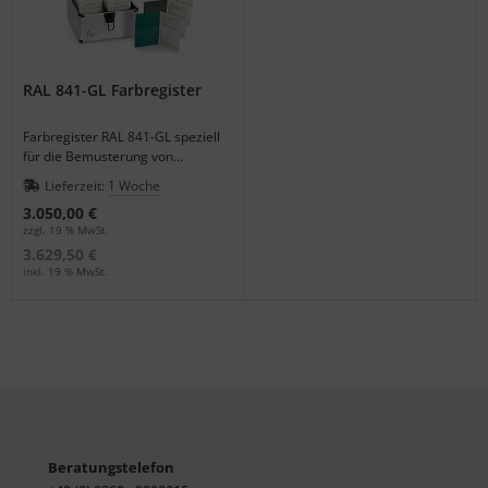
RAL 841-GL Farbregister
Farbregister RAL 841-GL speziell
für die Bemusterung von
hochglänzenden Beschichtungen
Lieferzeit:
1 Woche
(Glanzwert < 80). Bitte unbedingt
3.050,00 €
beachten: Das Register ist seitens
zzgl. 19 % MwSt.
des Herstellers nicht vollständig.
3.629,50 €
Die fehlenden Karten werden bei
inkl. 19 % MwSt.
Lieferung vom Gesamtbetrag
abgezogen. Mehr Information
gerne telefonisch.
Beratungstelefon