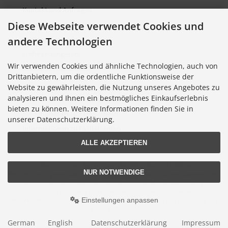
Kontakt und Anfragen
Diese Webseite verwendet Cookies und
Verpackung und Entsorgung
andere Technologien
Sitemap Torso.de
Lieferkettengesetz
Wir verwenden Cookies und ähnliche Technologien, auch von
Cookie Einstellungen
Drittanbietern, um die ordentliche Funktionsweise der
Website zu gewährleisten, die Nutzung unseres Angebotes zu
analysieren und Ihnen ein bestmögliches Einkaufserlebnis
Informationen zu Farbkarten
bieten zu können. Weitere Informationen finden Sie in
Informationen zu Farbfächern
unserer Datenschutzerklärung.
Informationen zu Farbatlanten
ALLE AKZEPTIEREN
Lieferung nur an Handel, Gewerbe, Behörden und Institute.
NUR NOTWENDIGE
Alle Preise exkl. gesetzl. MwSt. zzgl.
Versandkosten
. Die durchgestrichenen Preise
entsprechen dem bisherigen Preis bei Torso GmbH Farbkarten-Shop.
© 2026 Torso GmbH Farbkarten-Shop • Alle Rechte vorbehalten
Einstellungen anpassen
modified eCommerce Shopsoftware © 2009-2026 • Design & Programmierung
Rehm Webdesign
German
English
Datenschutzerklärung
Impressum