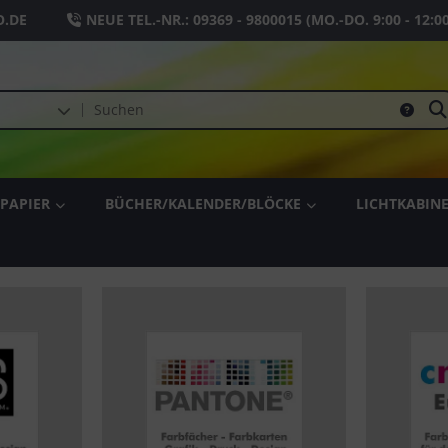
.DE
NEUE TEL.-NR.:
09369 - 9800015
(MO.-DO. 9:00 - 12:0
PAPIER
BÜCHER/KALENDER/BLÖCKE
LICHTKABIN