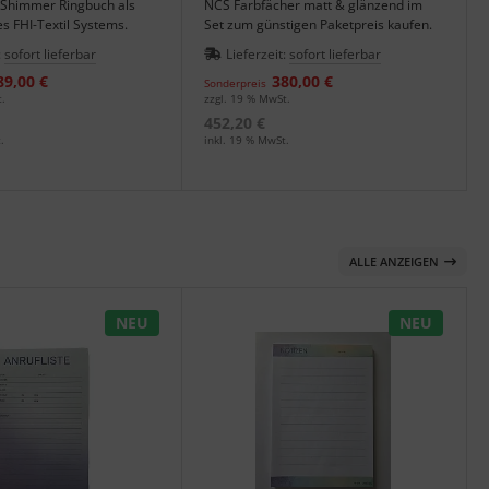
s Shimmer Ringbuch als
NCS Farbfächer matt & glänzend im
s FHI-Textil Systems.
Set zum günstigen Paketpreis kaufen.
:
sofort lieferbar
Lieferzeit:
sofort lieferbar
89,00 €
380,00 €
Sonderpreis
t.
zzgl. 19 % MwSt.
452,20 €
.
inkl. 19 % MwSt.
ALLE ANZEIGEN
NEU
NEU