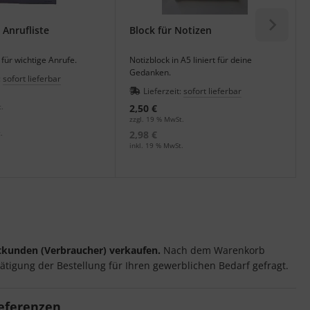
 Anrufliste
Block für Notizen
für wichtige Anrufe.
Notizblock in A5 liniert für deine
Gedanken.
:
sofort lieferbar
Lieferzeit:
sofort lieferbar
t.
2,50 €
zzgl. 19 % MwSt.
.
2,98 €
inkl. 19 % MwSt.
tkunden (Verbraucher) verkaufen.
Nach dem Warenkorb
ätigung der Bestellung für Ihren gewerblichen Bedarf gefragt.
referenzen