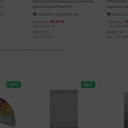
13
Verschiedene Papiersorten in weiß als
FHI Metallic
en.
Set von Gmund Papieren.
Ergänzung de
bar
Lieferzeit:
sofort lieferbar
Lieferzeit
85,00 €
1
Sonderpreis
Sonderpreis
zzgl. 19 % MwSt.
zzgl. 19 % MwS
101,15 €
224,91 €
inkl. 19 % MwSt.
inkl. 19 % MwSt
NEU
NEU