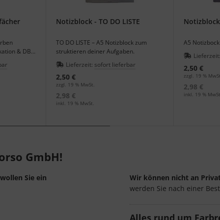
fächer
Notizblock - TO DO LISTE
Notizblock
arben
TO DO LISTE – A5 Notizblock zum
A5 Notizbock 
kation & DB
struktieren deiner Aufgaben.
Lieferzeit
bar
Lieferzeit:
sofort lieferbar
2,50 €
2,50 €
zzgl. 19 % MwS
zzgl. 19 % MwSt.
2,98 €
2,98 €
inkl. 19 % MwSt
inkl. 19 % MwSt.
Torso GmbH!
wollen Sie ein
Wir können nicht an Priva
werden Sie nach einer Best
Alles rund um Farb