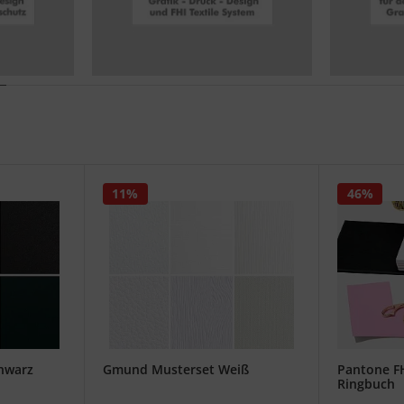
11%
46%
hwarz
Gmund Musterset Weiß
Pantone FH
Ringbuch