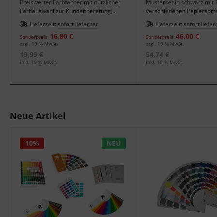
Preiswerter Farbfächer mit nützlicher
Musterset in schwarz mit 
Farbauswahl zur Kundenberatung,
verschiedenen Papiersort
Entscheidungsfindung als
Lieferzeit:
sofort lieferbar
Lieferzeit:
sofort liefer
Kundengeschenk oder für den
16,80 €
46,00 €
Musterkoffer.
Sonderpreis
Sonderpreis
zzgl. 19 % MwSt.
zzgl. 19 % MwSt.
19,99 €
54,74 €
inkl. 19 % MwSt.
inkl. 19 % MwSt.
Neue Artikel
10%
NEU