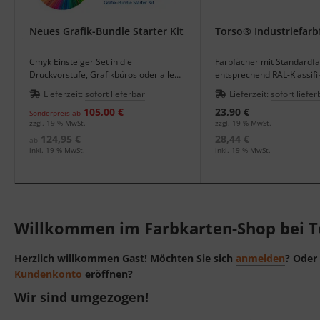
Neues Grafik-Bundle Starter Kit
Torso® Industriefarb
Cmyk Einsteiger Set in die
Farbfächer mit Standardf
Druckvorstufe, Grafikbüros oder alle
entsprechend RAL-Klassifi
die ihre Drucksachen selbst gestalten
Eisenglimmer Farben.
Lieferzeit:
sofort lieferbar
Lieferzeit:
sofort liefer
möchten
105,00 €
23,90 €
Sonderpreis ab
zzgl. 19 % MwSt.
zzgl. 19 % MwSt.
124,95 €
28,44 €
ab
inkl. 19 % MwSt.
inkl. 19 % MwSt.
Willkommen im Farbkarten-Shop bei 
Herzlich willkommen
Gast!
Möchten Sie sich
anmelden
? Oder 
Kundenkonto
eröffnen?
Wir sind umgezogen!