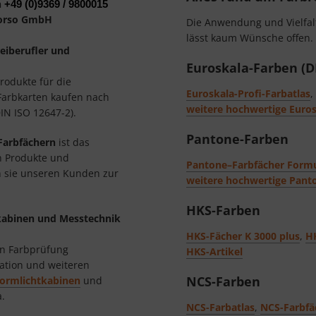
n
+49 (0)9369 / 9800015
 Torso GmbH
Die Anwendung und Vielfalt
lässt kaum Wünsche offen. 
eiberufler und
Euroskala-Farben (D
rodukte für die
Euroskala-Profi-Farbatlas
,
Farbkarten kaufen nach
weitere hochwertige Euros
IN ISO 12647-2).
Pantone-Farben
 Farbfächern
ist das
n Produkte und
Pantone–Farbfächer Formu
n sie unseren Kunden zur
weitere hochwertige Panto
HKS-Farben
kabinen und Messtechnik
HKS-Fächer K 3000 plus
,
HK
len Farbprüfung
HKS-Artikel
ation und weiteren
NCS-Farben
ormlichtkabinen
und
.
NCS-Farbatlas
,
NCS-Farbfä