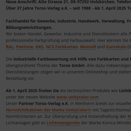
Neue Anschrift: Alte Strasse 21, DE-
97292 Holzkirchen, Telefo
Über 37 Jahre Torso-Verlag e.K. – seit 1988 - Ab 1. April 2025
Fachhandel für Gewerbe, Industrie, Handwerk, Verwaltung, Fr
Bildungseinrichtungen.
Wir bieten Handel, Gewerbe, Industrie und Dienstleistern alle P
professionelle Farbprüfung und Farbauswahl. Hier können Sie 
RAL
,
Pantone
,
HKS
,
NCS Farbkarten
,
Munsell
und
Euroskala
(D
Die
industrielle Farbbewertung mit Hilfe von Farbkarten und
übergeordnete Thema der
Torso GmbH
. Alle dazu notwendige
Dienstleistungen zeigen wir in unserem Onlineshop und stelle
Bestellung vor.
Ab 1. April 2025 finden Sie
die technischen Produkte wie
Licht
unter der neuen Website
www.unitycolor.com
Unser
Partner Torso-Verlag e.K
. in Wertheim bietet zur visuel
Normlichtkabinen der Marke UnityColor®
mit Tageslichtsimul
Normlichtarten an. Zur Überprüfung und Instandhaltung der
N
Lichtanlagen gibt es
Lichtmessgeräte
der Marke Konica-Minolta