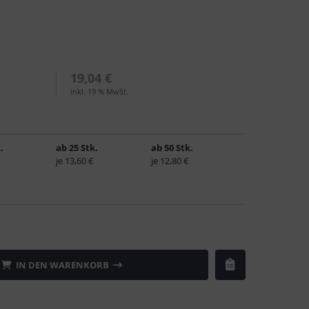
19,04 €
inkl. 19 % MwSt.
.
ab 25 Stk.
ab 50 Stk.
je 13,60 €
je 12,80 €
IN DEN WARENKORB