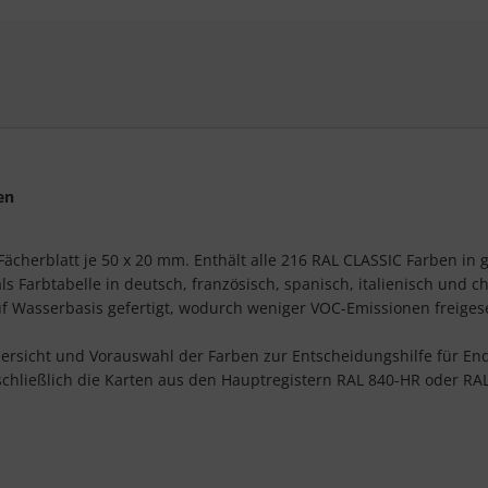
en
Fächerblatt je 50 x 20 mm. Enthält alle 216 RAL CLASSIC Farben i
s Farbtabelle in deutsch, französisch, spanisch, italienisch und 
uf Wasserbasis gefertigt, wodurch weniger VOC-Emissionen freiges
bersicht und Vorauswahl der Farben zur Entscheidungshilfe für En
sschließlich die Karten aus den Hauptregistern RAL 840-HR oder RA