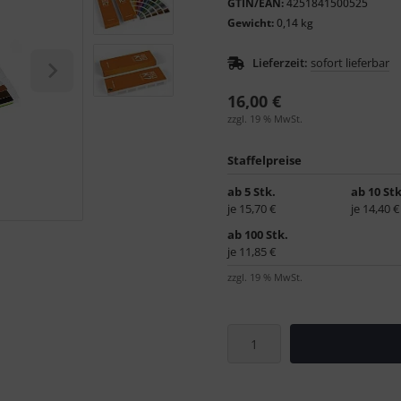
GTIN/EAN:
4251841500525
Gewicht:
0,14 kg
Lieferzeit:
sofort lieferbar
16,00 €
zzgl. 19 % MwSt.
Staffelpreise
ab 5 Stk.
ab 10 Stk
je 15,70 €
je 14,40 €
ab 100 Stk.
je 11,85 €
zzgl. 19 % MwSt.