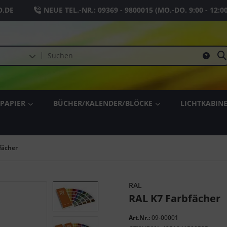
.DE
NEUE TEL.-NR.:
09369 - 9800015
(MO.-DO. 9:00 - 12:0
PAPIER
BÜCHER/KALENDER/BLÖCKE
LICHTKABIN
fächer
RAL
RAL K7 Farbfächer
Art.Nr.:
09-00001