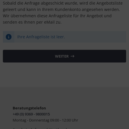
Sobald die Anfrage abgeschickt wurde, wird die Angebotsliste
tallic & Effekt
S (Natural Colour System)
geleert und kann in Ihrem Kundenkonto angesehen werden.
Wir übernehmen diese Anfrageliste für Ihr Angebot und
ezial-Farbkarten
ntone
senden es Ihnen per eMail zu.
nzelfarbmuster
L
Ihre Anfrageliste ist leer.
gitale Farben
nstige
rb-Übungsmaterial
rso GmbH
WEITER
ra / Fogra
Rite
Beratungstelefon
+49 (0) 9369 - 9800015
Montag - Donnerstag 09:00 - 12:00 Uhr