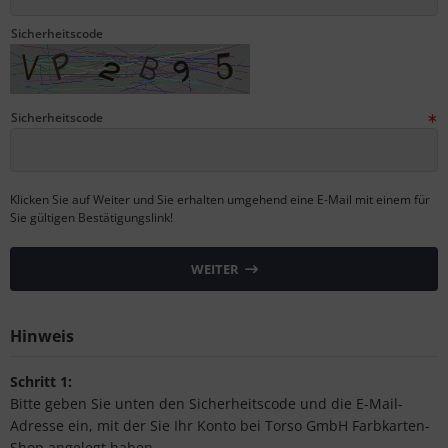
tallic & Effekt
S (Natural Colour System)
Sicherheitscode
ezial-Farbkarten
ntone
nzelfarbmuster
L
Sicherheitscode
gitale Farben
nstige
rb-Übungsmaterial
rso GmbH
Klicken Sie auf Weiter und Sie erhalten umgehend eine E-Mail mit einem für
Sie gültigen Bestätigungslink!
ra / Fogra
WEITER
Rite
Hinweis
Schritt 1:
Bitte geben Sie unten den Sicherheitscode und die E-Mail-
Adresse ein, mit der Sie Ihr Konto bei Torso GmbH Farbkarten-
Shop angelegt haben.