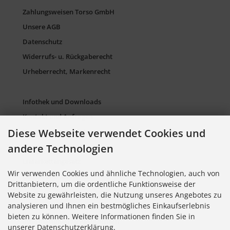
Zahlungsweisen Torso GmbH
Unsere AGB
Datenschutz
Widerrufs- u. Rückgaberecht
Urheberrecht, Markenrecht
Infothek und Downloads
Kontakt und Anfragen
Diese Webseite verwendet Cookies und
Verpackung und Entsorgung
Sitemap Torso.de
andere Technologien
Lieferkettengesetz
Wir verwenden Cookies und ähnliche Technologien, auch von
Cookie Einstellungen
Drittanbietern, um die ordentliche Funktionsweise der
Website zu gewährleisten, die Nutzung unseres Angebotes zu
analysieren und Ihnen ein bestmögliches Einkaufserlebnis
Informationen zu Farbkarten
bieten zu können. Weitere Informationen finden Sie in
Informationen zu Farbfächern
unserer Datenschutzerklärung.