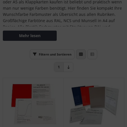
oder A5 als Klappkarten kaufen ist beliebt und praktisch wenn
S (Natural Colour System)
man nur wenige Farben benötigt. Hier finden Sie kompakt Ihre
Wunschfarbe Farbmuster als Übersicht aus allen Rubriken.
ntone
Großflächige Farbtöne aus RAL, NCS und Munsell in A4 auf
Papier. Alle Plastik-Farbmuster mit Struktur von RAL und
L
Pantone. Einzelne FHI Textilfarbmuster von Pantone sowie die
Mehr lesen
Ersatzseiten für aktuelle PANTONE Ringbücher mit Farbchips
nstige
bzw. Sticks.
rso GmbH
Filtern und Sortieren
Treffen Sie ihre Farbauswahl aus dem entsprechenden
Farbfächer und stellen Sie mit den einzeln zu beziehenden
ra / Fogra
1
Farbmustern Ihre eigene Farbpalette zusammen.
Rite