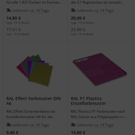
für alle 1.825 Farben im Format
der E1 Registerbox als einzeln
21,0 x 29,7 cm für die großflächige
bestellbare Farbkarte DIN A6.
Lieferzeit:
ca. 14 Tage
Lieferzeit:
ca. 14 Tage
Farbabmusterung.
14,80 €
20,00 €
zzgl. 19 % MwSt.
zzgl. 19 % MwSt.
17,61 €
23,80 €
inkl. 19 % MwSt.
inkl. 19 % MwSt.
RAL Effect Farbmuster DIN
RAL P1 Plastics
A6
Einzelfarbmuster
RAL Effekt Serienfarbtöne als
RAL Plastics P1 Farbmuster nach
Einzelfarbmuster A6 für die
RAL Classic aus Polypropylen in 3
großflächige Visualisierung der
Materialstärken.
Lieferzeit:
ca. 14 Tage
Lieferzeit:
ca. 14 Tage
Effektlackierung.
9,80 €
19,80 €