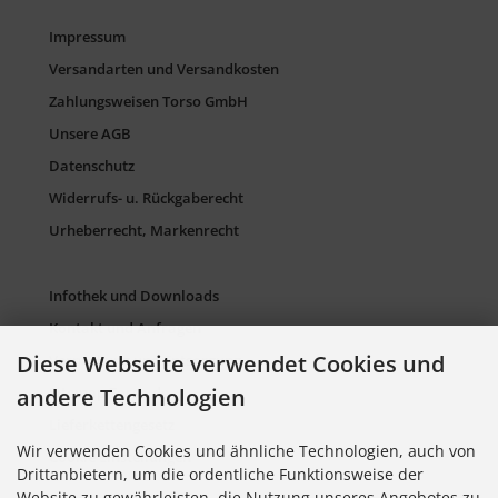
Impressum
Versandarten und Versandkosten
Zahlungsweisen Torso GmbH
Unsere AGB
Datenschutz
Widerrufs- u. Rückgaberecht
Urheberrecht, Markenrecht
Infothek und Downloads
Kontakt und Anfragen
Diese Webseite verwendet Cookies und
Verpackung und Entsorgung
Sitemap Torso.de
andere Technologien
Lieferkettengesetz
Wir verwenden Cookies und ähnliche Technologien, auch von
Cookie Einstellungen
Drittanbietern, um die ordentliche Funktionsweise der
Website zu gewährleisten, die Nutzung unseres Angebotes zu