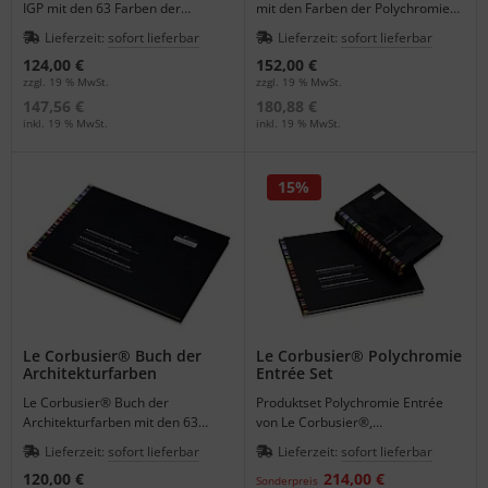
möchte:
IGP mit den 63 Farben der
mit den Farben der Polychromie
Polychromie Architecturale -
Architecturale - Architekturfarben.
Die Stiftung Le Corbusier® (gegründet 1960) in Paris verwaltet
Lieferzeit:
sofort lieferbar
Lieferzeit:
sofort lieferbar
Architekturfarben.
heute das Lebenswerk Le Corbusiers®.
124,00 €
152,00 €
Die Website:
http://www.fondationlecorbusier.fr
ist in
zzgl. 19 % MwSt.
zzgl. 19 % MwSt.
französich und englisch verfügbar. Sie enthält zahlreiche
147,56 €
180,88 €
inkl. 19 % MwSt.
inkl. 19 % MwSt.
Informationen, seine ausführliche Biographie und viele
Abbildungen seiner Kunstwerke.
Die Les Couleurs Suisse AG
hält die weltweit exklusiven Rechte
15%
zur Verbreitung der Polychromie Architecturale. Sie lizensiert
internationale Hersteller diverser Premiumsegmente aus
Design und Architektur.
Le Corbusier® Buch der
Le Corbusier® Polychromie
Architekturfarben
Entrée Set
Le Corbusier® Buch der
Produktset Polychromie Entrée
Architekturfarben mit den 63
von Le Corbusier®,
Farben der Polychromie
Farbmustermappe und Buch der
Lieferzeit:
sofort lieferbar
Lieferzeit:
sofort lieferbar
Architekturale.
Architekturfarben.
120,00 €
214,00 €
Sonderpreis