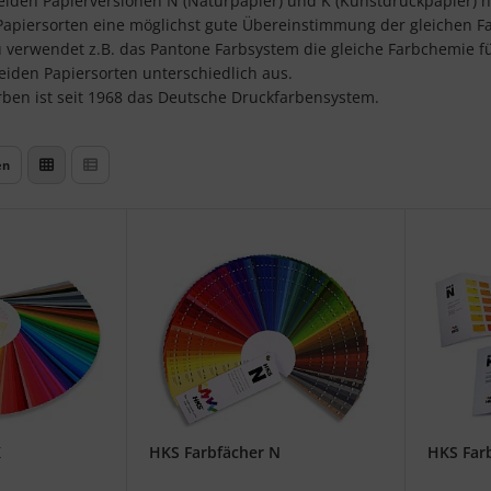
beiden Papierversionen N (Naturpapier) und K (Kunstdruckpapier) 
Papiersorten eine möglichst gute Übereinstimmung der gleichen 
 verwendet z.B. das Pantone Farbsystem die gleiche Farbchemie fü
den Papiersorten unterschiedlich aus.
rben ist seit 1968 das Deutsche Druckfarbensystem.
en
K
HKS Farbfächer N
HKS Far