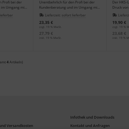
 Profi bei der
Unentbehrlich für den Profi bei der
Der HKS-Un
 im Umgang mit
Kundenberatung und im Umgang mit
Druck von
unstdruckpapier.
Schmuckfarben auf Kunstdruckpapier.
Geschäftsp
lieferbar
Lieferzeit:
sofort lieferbar
Lieferz
Prospekte
23,35 €
19,90 €
zzgl. 19 % MwSt.
zzgl. 19 % 
27,79 €
23,68 €
inkl. 19 % MwSt.
inkl. 19 % M
samt
4
Artikeln)
Infothek und Downloads
und Versandkosten
Kontakt und Anfragen