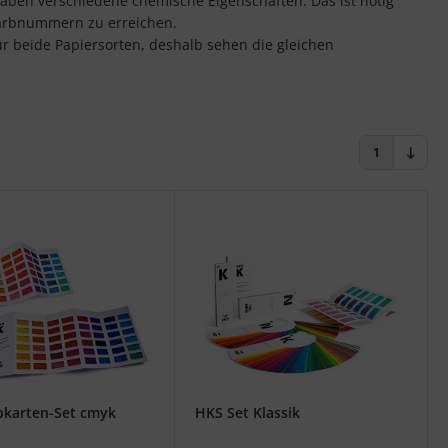
haben verschiedene chemische Eigenschaften. Das ist nötig
Farbnummern zu erreichen.
r beide Papiersorten, deshalb sehen die gleichen
1
bkarten-Set cmyk
HKS Set Klassik