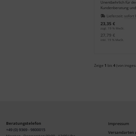
Unentbehrlich für den
Kundenberatung und
Schmuckfarben auf K
Lieferzeit:
sofort 
23,35 €
zzgl. 19 % MwSt.
27,79 €
inkl. 19 % MwSt.
Zeige
1
bis
4
(von insge
Beratungstelefon
Impressum
+49 (0) 9369 - 9800015
Versandarten 