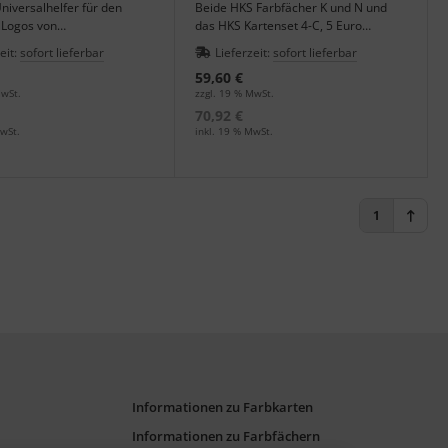
iversalhelfer für den
Beide HKS Farbfächer K und N und
 Logos von
das HKS Kartenset 4-C, 5 Euro
apieren auf 4-farbige
gespart.
eit:
sofort lieferbar
Lieferzeit:
sofort lieferbar
.
59,60 €
MwSt.
zzgl. 19 % MwSt.
70,92 €
wSt.
inkl. 19 % MwSt.
1
Informationen zu Farbkarten
Informationen zu Farbfächern