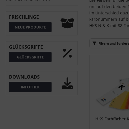
Die Farben für die 
S (Natural Colour System)
um auf den beiden 
Im Unterschied dazu
FRISCHLINGE
ntone
Farbnummern auf bei
HKS N & K mit 88 Fa
NEUE PRODUKTE
L
nstige
Filtern und Sortier
GLÜCKSGRIFFE
rso GmbH
GLÜCKSGRIFFE
ra / Fogra
DOWNLOADS
Rite
INFOTHEK
HKS Farbfächer 