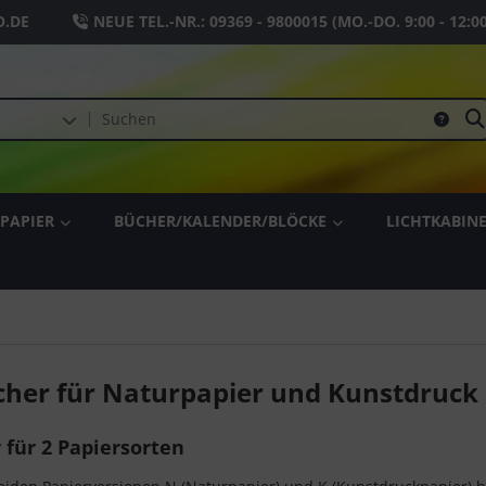
.DE
NEUE TEL.-NR.:
09369 - 9800015
(MO.-DO. 9:00 - 12:0
PAPIER
BÜCHER/KALENDER/BLÖCKE
LICHTKABIN
cher für Naturpapier und Kunstdruck
 für 2 Papiersorten