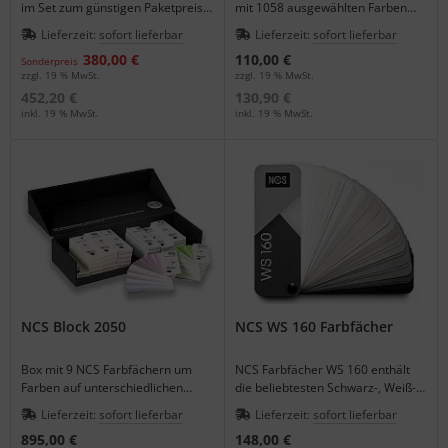
im Set zum günstigen Paketpreis
mit 1058 ausgewählten Farben
kaufen.
aus dem NCS Farbsystem.
Lieferzeit:
sofort lieferbar
Lieferzeit:
sofort lieferbar
380,00 €
110,00 €
Sonderpreis
zzgl. 19 % MwSt.
zzgl. 19 % MwSt.
452,20 €
130,90 €
inkl. 19 % MwSt.
inkl. 19 % MwSt.
NCS Block 2050
NCS WS 160 Farbfächer
Box mit 9 NCS Farbfächern um
NCS Farbfächer WS 160 enthält
Farben auf unterschiedlichen
die beliebtesten Schwarz-, Weiß-
Materialien zu identifizieren und
und Grautöne in 6 Gruppen.
Lieferzeit:
sofort lieferbar
Lieferzeit:
sofort lieferbar
registrieren.
895,00 €
148,00 €