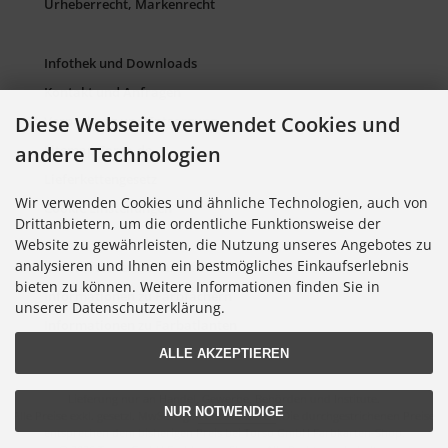
Urheberrecht, Markenrecht
Infothek und Downloads
Kontakt und Anfragen
Diese Webseite verwendet Cookies und
Verpackung und Entsorgung
Sitemap Torso.de
andere Technologien
Lieferkettengesetz
Wir verwenden Cookies und ähnliche Technologien, auch von
Cookie Einstellungen
Drittanbietern, um die ordentliche Funktionsweise der
Website zu gewährleisten, die Nutzung unseres Angebotes zu
analysieren und Ihnen ein bestmögliches Einkaufserlebnis
Informationen zu Farbkarten
bieten zu können. Weitere Informationen finden Sie in
Informationen zu Farbfächern
unserer Datenschutzerklärung.
Informationen zu Farbatlanten
ALLE AKZEPTIEREN
Lieferung nur an Handel, Gewerbe, Behörden und Institute.
NUR NOTWENDIGE
Alle Preise exkl. gesetzl. MwSt. zzgl.
Versandkosten
. Die durchgestrichenen Preise
entsprechen dem bisherigen Preis bei Torso GmbH Farbkarten-Shop.