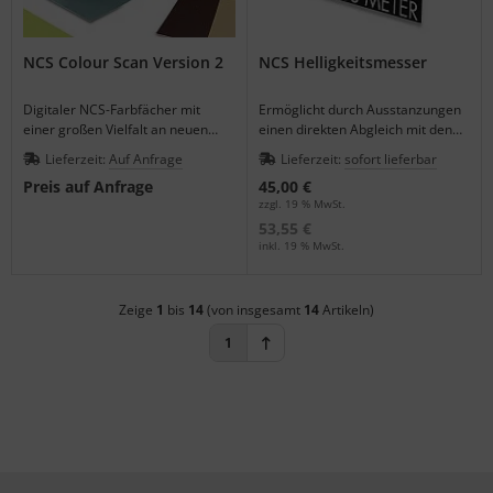
NCS Colour Scan Version 2
NCS Helligkeitsmesser
Digitaler NCS-Farbfächer mit
Ermöglicht durch Ausstanzungen
einer großen Vielfalt an neuen
einen direkten Abgleich mit den
Möglichkeiten, intuitiver
eingearbeiteten Graufeldern.
Lieferzeit:
Auf Anfrage
Lieferzeit:
sofort lieferbar
Bedienung, elektr. Notizbuch.
Preis auf Anfrage
45,00 €
zzgl. 19 % MwSt.
53,55 €
inkl. 19 % MwSt.
Zeige
1
bis
14
(von insgesamt
14
Artikeln)
1