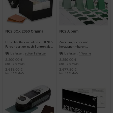
NCS BOX 2050 Original
NCS Album
Farbbibliothek mit allen 2050 NCS-
Zwei Ringbücher mit
Farben sortiert nach Buntton als
herausnehmbaren
Loseblattsammlung.
Einzelnmustern für Profis aus
Lieferzeit:
sofort lieferbar
Lieferzeit:
1 Woche
Farbstudios, Design oder
2.200,00 €
2.250,00 €
Architektur.
zzgl. 19 % MwSt.
zzgl. 19 % MwSt.
2.618,00 €
2.677,50 €
inkl. 19 % MwSt.
inkl. 19 % MwSt.