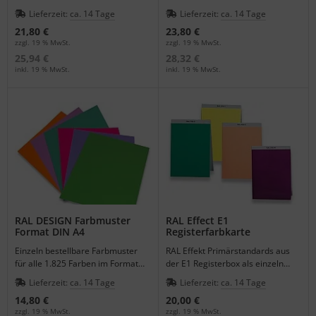
Ersatzkarte für die 840 HR-
Ersatzkarte für die Registerbox.
Lieferzeit:
ca. 14 Tage
Lieferzeit:
ca. 14 Tage
Registerbox.
21,80 €
23,80 €
zzgl. 19 % MwSt.
zzgl. 19 % MwSt.
25,94 €
28,32 €
inkl. 19 % MwSt.
inkl. 19 % MwSt.
RAL DESIGN Farbmuster
RAL Effect E1
Format DIN A4
Registerfarbkarte
Einzeln bestellbare Farbmuster
RAL Effekt Primärstandards aus
für alle 1.825 Farben im Format
der E1 Registerbox als einzeln
21,0 x 29,7 cm für die großflächige
bestellbare Farbkarte DIN A6.
Lieferzeit:
ca. 14 Tage
Lieferzeit:
ca. 14 Tage
Farbabmusterung.
14,80 €
20,00 €
zzgl. 19 % MwSt.
zzgl. 19 % MwSt.