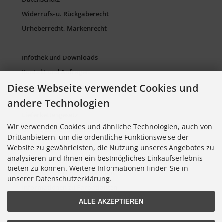
Widerrufs- u. Rückgaberecht
Urheberrecht, Markenrecht
Infothek und Downloads
Kontakt und Anfragen
Diese Webseite verwendet Cookies und
Verpackung und Entsorgung
Sitemap Torso.de
andere Technologien
Lieferkettengesetz
Wir verwenden Cookies und ähnliche Technologien, auch von
Cookie Einstellungen
Drittanbietern, um die ordentliche Funktionsweise der
Website zu gewährleisten, die Nutzung unseres Angebotes zu
analysieren und Ihnen ein bestmögliches Einkaufserlebnis
Informationen zu Farbkarten
bieten zu können. Weitere Informationen finden Sie in
Informationen zu Farbfächern
unserer Datenschutzerklärung.
Informationen zu Farbatlanten
ALLE AKZEPTIEREN