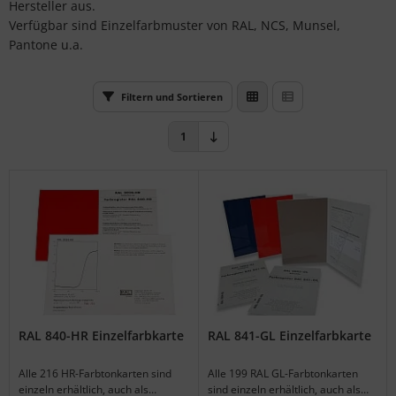
Hersteller aus.
S (Natural Colour System)
Verfügbar sind Einzelfarbmuster von RAL, NCS, Munsel,
Pantone u.a.
ntone
L
Filtern und Sortieren
nstige
1
rso GmbH
ra / Fogra
Rite
RAL 840-HR Einzelfarbkarte
RAL 841-GL Einzelfarbkarte
Alle 216 HR-Farbtonkarten sind
Alle 199 RAL GL-Farbtonkarten
einzeln erhältlich, auch als
sind einzeln erhältlich, auch als