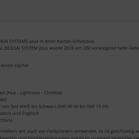
SIGN SYSTEMS plus in einer Karton-Schutzbox.
AL DESIGN SYSTEM plus wurde 2018 um 200 vorwiegend helle Farbe
n einem Fächer
it (Hue - Lightness - Chroma)
nkel
von fast Weiß bis Schwarz (000 90 00 bis 000 15 00)
utsch und Englisch
chluss
ellern wie auch von Farbplanern verwendet; es ist gleichzeitig w
bwerten und Farbbezeichnungen macht es zu einem Vermittler zwi