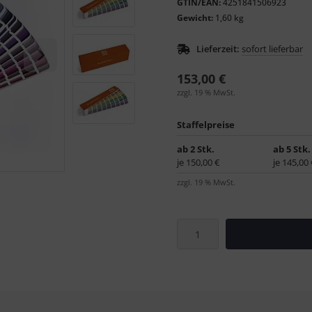
GTIN/EAN:
4251841506923
Gewicht:
1,60 kg
Lieferzeit:
sofort lieferbar
153,00 €
zzgl. 19 % MwSt.
Staffelpreise
ab 2 Stk.
ab 5 Stk.
je 150,00 €
je 145,00 
zzgl. 19 % MwSt.