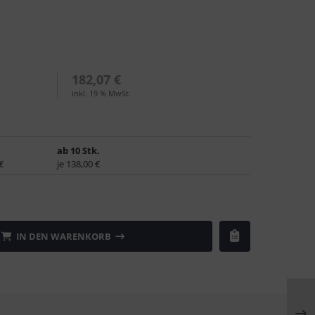
182,07 €
inkl. 19 % MwSt.
ab 10 Stk.
€
je 138,00 €
IN DEN WARENKORB