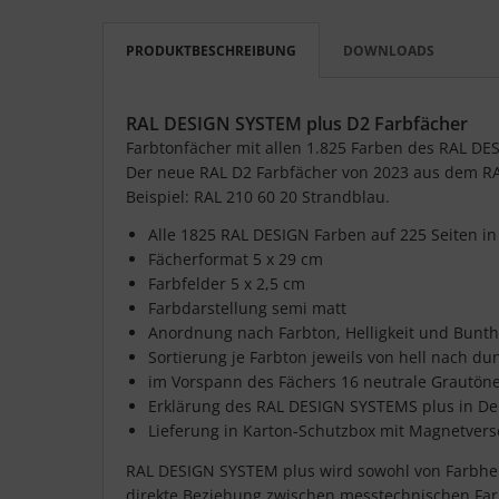
PRODUKTBESCHREIBUNG
DOWNLOADS
RAL DESIGN SYSTEM plus D2 Farbfächer
Farbtonfächer mit allen 1.825 Farben des RAL DE
Der neue RAL D2 Farbfächer von 2023 aus dem R
Beispiel: RAL 210 60 20 Strandblau.
Alle 1825 RAL DESIGN Farben auf 225 Seiten i
Fächerformat 5 x 29 cm
Farbfelder 5 x 2,5 cm
Farbdarstellung semi matt
Anordnung nach Farbton, Helligkeit und Bunthe
Sortierung je Farbton jeweils von hell nach du
im Vorspann des Fächers 16 neutrale Grautöne 
Erklärung des RAL DESIGN SYSTEMS plus in De
Lieferung in Karton-Schutzbox mit Magnetvers
RAL DESIGN SYSTEM plus wird sowohl von Farbherst
direkte Beziehung zwischen messtechnischen Far