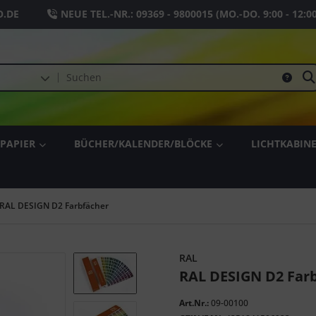
.DE
NEUE TEL.-NR.:
09369 - 9800015
(MO.-DO. 9:00 - 12:0
PAPIER
BÜCHER/KALENDER/BLÖCKE
LICHTKABIN
RAL DESIGN D2 Farbfächer
RAL
RAL DESIGN D2 Far
Art.Nr.:
09-00100