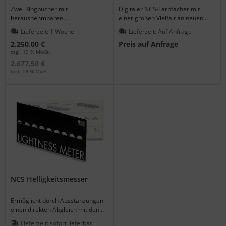
Zwei Ringbücher mit
Digitaler NCS-Farbfächer mit
oder ein Copyshop die NCS-Farben in cmyk umrechnen kann.
herausnehmbaren
einer großen Vielfalt an neuen
Einzelnmustern für Profis aus
Möglichkeiten, intuitiver
Bevor Sie eine hochwertige NCS Farbkarte kaufen, beraten wir
Lieferzeit:
1 Woche
Lieferzeit:
Auf Anfrage
Farbstudios, Design oder
Bedienung, elektr. Notizbuch.
Sie gerne über die Anwendungsmöglichkeiten.
2.250,00 €
Preis auf Anfrage
Architektur.
zzgl. 19 % MwSt.
2.677,50 €
inkl. 19 % MwSt.
NCS Helligkeitsmesser
Ermöglicht durch Ausstanzungen
einen direkten Abgleich mit den
eingearbeiteten Graufeldern.
Lieferzeit:
sofort lieferbar