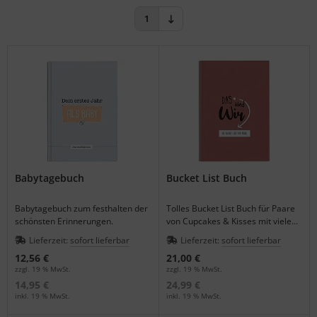
tallic & Effekt
S (Natural Colour System)
1
ezial-Farbkarten
ntone
nzelfarbmuster
L
gitale Farben
nstige
rb-Übungsmaterial
rso GmbH
ra / Fogra
Babytagebuch
Bucket List Buch
Rite
Babytagebuch zum festhalten der
Tolles Bucket List Buch für Paare
schönsten Erinnerungen.
von Cupcakes & Kisses mit vielen
Aufgaben.
Lieferzeit:
sofort lieferbar
Lieferzeit:
sofort lieferbar
12,56 €
21,00 €
zzgl. 19 % MwSt.
zzgl. 19 % MwSt.
14,95 €
24,99 €
inkl. 19 % MwSt.
inkl. 19 % MwSt.