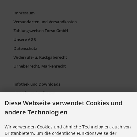
Impressum
Versandarten und Versandkosten
Zahlungsweisen Torso GmbH
Unsere AGB
Datenschutz
Widerrufs- u. Rückgaberecht
Urheberrecht, Markenrecht
Infothek und Downloads
Kontakt und Anfragen
Diese Webseite verwendet Cookies und
Verpackung und Entsorgung
andere Technologien
Sitemap Torso.de
Lieferkettengesetz
Wir verwenden Cookies und ähnliche Technologien, auch von
Cookie Einstellungen
Drittanbietern, um die ordentliche Funktionsweise der