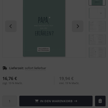
tallic & Effekt
S (Natural Colour System)
ezial-Farbkarten
ntone
nzelfarbmuster
L
gitale Farben
nstige
rb-Übungsmaterial
rso GmbH
ra / Fogra
Rite
Lieferzeit:
sofort lieferbar
16,76 €
19,94 €
zzgl. 19 % MwSt.
inkl. 19 % MwSt.
IN DEN WARENKORB