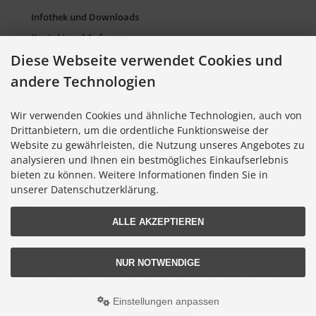
Infothek und Downloads
Kontakt und Anfragen
Diese Webseite verwendet Cookies und
Verpackung und Entsorgung
andere Technologien
Sitemap Torso.de
Lieferkettengesetz
Wir verwenden Cookies und ähnliche Technologien, auch von
Cookie Einstellungen
Drittanbietern, um die ordentliche Funktionsweise der
Website zu gewährleisten, die Nutzung unseres Angebotes zu
analysieren und Ihnen ein bestmögliches Einkaufserlebnis
Informationen zu Farbkarten
bieten zu können. Weitere Informationen finden Sie in
Informationen zu Farbfächern
unserer Datenschutzerklärung.
Informationen zu Farbatlanten
ALLE AKZEPTIEREN
Lieferung nur an Handel, Gewerbe, Behörden und Institute.
NUR NOTWENDIGE
Alle Preise exkl. gesetzl. MwSt. zzgl.
Versandkosten
. Die durchgestrichenen Preise
entsprechen dem bisherigen Preis bei Torso GmbH Farbkarten-Shop.
© 2026 Torso GmbH Farbkarten-Shop • Alle Rechte vorbehalten
Einstellungen anpassen
modified eCommerce Shopsoftware © 2009-2026 • Design & Programmierung
Rehm Webdesign