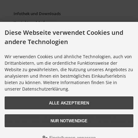
Infothek und Downloads
Kontakt und Anfragen
Diese Webseite verwendet Cookies und
Verpackung und Entsorgung
andere Technologien
Sitemap Torso.de
Lieferkettengesetz
Wir verwenden Cookies und ähnliche Technologien, auch von
Cookie Einstellungen
Drittanbietern, um die ordentliche Funktionsweise der
Website zu gewährleisten, die Nutzung unseres Angebotes zu
analysieren und Ihnen ein bestmögliches Einkaufserlebnis
Informationen zu Farbkarten
bieten zu können. Weitere Informationen finden Sie in
Informationen zu Farbfächern
unserer Datenschutzerklärung.
Informationen zu Farbatlanten
ALLE AKZEPTIEREN
Lieferung nur an Handel, Gewerbe, Behörden und Institute.
NUR NOTWENDIGE
Alle Preise exkl. gesetzl. MwSt. zzgl.
Versandkosten
. Die durchgestrichenen Preise
entsprechen dem bisherigen Preis bei Torso GmbH Farbkarten-Shop.
© 2026 Torso GmbH Farbkarten-Shop • Alle Rechte vorbehalten
Einstellungen anpassen
modified eCommerce Shopsoftware © 2009-2026 • Design & Programmierung