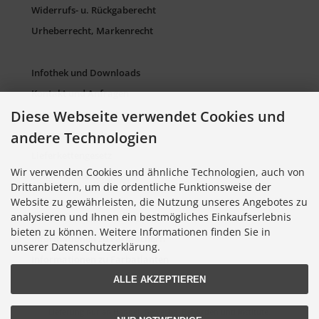
Widerrufs- u. Rückgaberecht
Urheberrecht, Markenrecht
Infothek und Downloads
Kontakt und Anfragen
Diese Webseite verwendet Cookies und
Verpackung und Entsorgung
andere Technologien
Sitemap Torso.de
Lieferkettengesetz
Wir verwenden Cookies und ähnliche Technologien, auch von
Cookie Einstellungen
Drittanbietern, um die ordentliche Funktionsweise der
Website zu gewährleisten, die Nutzung unseres Angebotes zu
analysieren und Ihnen ein bestmögliches Einkaufserlebnis
Informationen zu Farbkarten
bieten zu können. Weitere Informationen finden Sie in
Informationen zu Farbfächern
unserer Datenschutzerklärung.
Informationen zu Farbatlanten
ALLE AKZEPTIEREN
Lieferung nur an Handel, Gewerbe, Behörden und Institute.