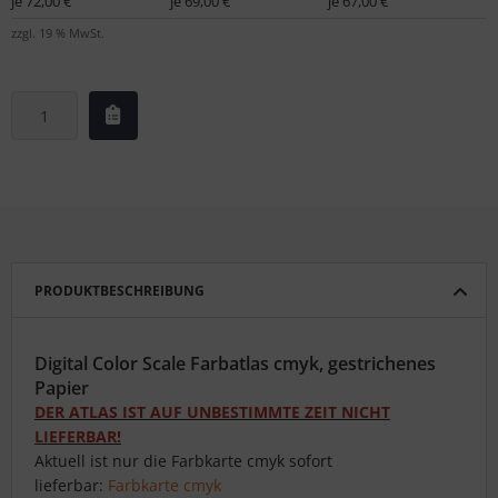
je 72,00 €
je 69,00 €
je 67,00 €
zzgl. 19 % MwSt.
PRODUKTBESCHREIBUNG
Digital Color Scale Farbatlas cmyk, gestrichenes
Papier
DER ATLAS IST AUF UNBESTIMMTE ZEIT NICHT
LIEFERBAR!
Aktuell ist nur die Farbkarte cmyk sofort
lieferbar:
Farbkarte cmyk