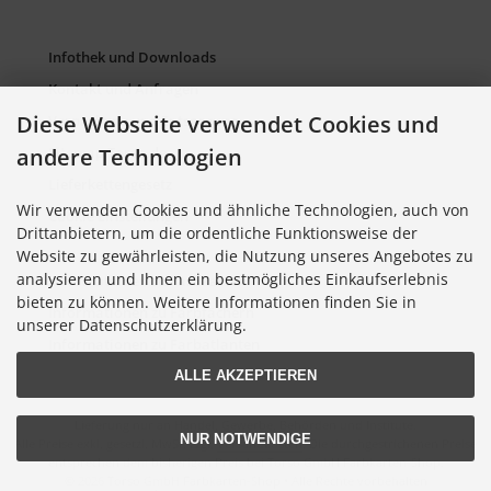
Infothek und Downloads
Kontakt und Anfragen
Diese Webseite verwendet Cookies und
Verpackung und Entsorgung
andere Technologien
Sitemap Torso.de
Lieferkettengesetz
Wir verwenden Cookies und ähnliche Technologien, auch von
Cookie Einstellungen
Drittanbietern, um die ordentliche Funktionsweise der
Website zu gewährleisten, die Nutzung unseres Angebotes zu
analysieren und Ihnen ein bestmögliches Einkaufserlebnis
Informationen zu Farbkarten
bieten zu können. Weitere Informationen finden Sie in
Informationen zu Farbfächern
unserer Datenschutzerklärung.
Informationen zu Farbatlanten
ALLE AKZEPTIEREN
Lieferung nur an Handel, Gewerbe, Behörden und Institute.
NUR NOTWENDIGE
Alle Preise exkl. gesetzl. MwSt. zzgl.
Versandkosten
. Die durchgestrichenen Preise
entsprechen dem bisherigen Preis bei Torso GmbH Farbkarten-Shop.
© 2026 Torso GmbH Farbkarten-Shop • Alle Rechte vorbehalten