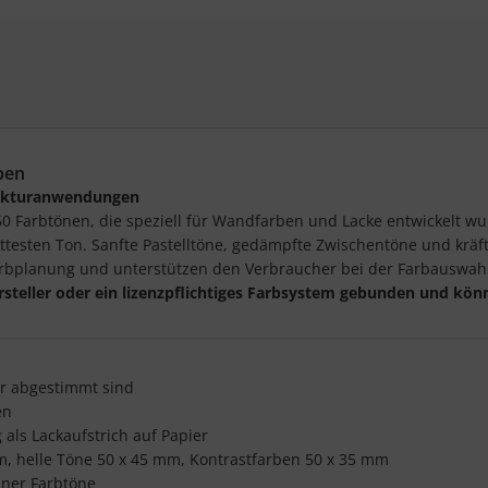
ben
itekturanwendungen
0 Farbtönen, die speziell für Wandfarben und Lacke entwickelt wur
testen Ton. Sanfte Pastelltöne, gedämpfte Zwischentöne und kräft
arbplanung und unterstützen den Verbraucher bei der Farbauswahl
rsteller oder ein lizenzpflichtiges Farbsystem gebunden und kö
er abgestimmt sind
en
als Lackaufstrich auf Papier
m, helle Töne 50 x 45 mm, Kontrastfarben 50 x 35 mm
lner Farbtöne