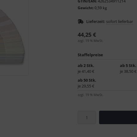
GTIN/EAN:
4262534911214
Gewicht:
0,59 kg
Lieferzeit:
sofort lieferbar
44,25 €
zzgl. 19 % MwSt.
Staffelpreise
ab 2 Stk.
ab 5 Stk.
je 41,40 €
je 38,50 €
ab 50 Stk.
je 29,55 €
zzgl. 19 % MwSt.