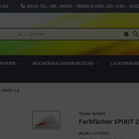
.DE
NEUE TEL.-NR.:
09369 - 9800015
(MO.-DO. 9:00 - 12:0
PAPIER
BÜCHER/KALENDER/BLÖCKE
LICHTKABIN
 SPIRIT 2.0
Torso GmbH
Farbfächer SPIRIT 2
Art.Nr.:
62-00065