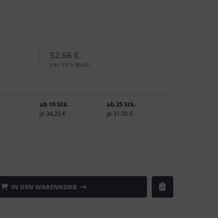
52,66 €
inkl. 19 % MwSt.
ab 10 Stk.
ab 25 Stk.
je 34,20 €
je 31,50 €
IN DEN WARENKORB