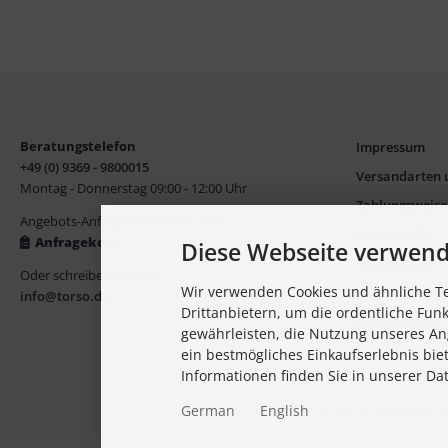
Beratungstelefon
Impressum
+49 (0) 9369 - 9800015
Versandarten 
Montag - Donnerstag 09:00 - 12:00 Uhr
Zahlungsweis
Angebots-Anfragen bitte über den
Unsere AGB
Anfragekorb
Diese Webseite verwend
Datenschutz
Oder schreiben Sie uns
Wir verwenden Cookies und ähnliche T
Widerrufs- u. 
info@torso.de
Drittanbietern, um die ordentliche Fun
Urheberrecht,
gewährleisten, die Nutzung unseres An
ein bestmögliches Einkaufserlebnis bie
Informationen finden Sie in unserer Da
German
English
Alle Preise exkl. gesetzl. MwSt. z
modi