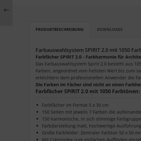
PRODUKTBESCHREIBUNG
DOWNLOADS
Farbauswahlsystem SPIRIT 2.0 mit 1050 Far
Farbfächer SPIRIT 2.0 - Farbharmonie für Arch
Das Farbauswahlsystem Spirit 2.0 besteht aus 105
Farben, angeordnet vom hellsten Wert bis zum sat
erleichtern dem professionellen Anwender die F
Die Farben im Fächer sind nicht an einen Farbhe
Farbfächer SPIRIT 2.0 mit 1050 Farbtönen:
Farbfächer im Format 5 x 30 cm
150 Seiten mit jeweils 7 Farben die aufeinand
150 harmonische, in sich stimmige Farbgrupp
Farbdarstellung matt, hochwertige Ausführung 
Große Farbfelder: Zentraler Farbton 50 x 50 m
Mit Colorindex zum einfachen Auffinden einze