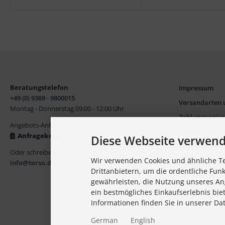
Beratungstelefon
Impressum
+49 (0) 9369 - 9800015
Versandarten 
Montag - Donnerstag 09:00 - 12:00 Uhr
Zahlungsweis
Angebots-Anfragen bitte über den
Unsere AGB
Anfragekorb
Diese Webseite verwend
Datenschutz
Oder schreiben Sie uns
Wir verwenden Cookies und ähnliche T
Widerrufs- u. 
info@torso.de
Drittanbietern, um die ordentliche Fun
Urheberrecht,
gewährleisten, die Nutzung unseres An
ein bestmögliches Einkaufserlebnis bie
Informationen finden Sie in unserer Da
German
English
Alle Preise exkl. gesetzl. MwSt. z