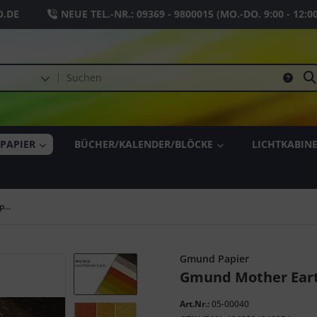
.DE
NEUE TEL.-NR.:
09369 - 9800015
(MO.-DO. 9:00 - 12:0
PAPIER
BÜCHER/KALENDER/BLÖCKE
LICHTKABIN
Gmund Mother Earth Papier
Gmund Papier
Gmund Mother Eart
Art.Nr.:
05-00040