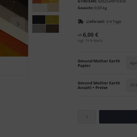
GTIN/EAN:
4262534910354
Gewicht:
0,03 kg
Lieferzeit:
3-4 Tage
6,00 €
ab
zzgl. 19 % MwSt.
Gmund Mother Earth
Apr
Papier
Gmund Mother Earth
10 
Anzahl + Preise