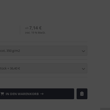
7,14 €
ab
inkl. 19 % MwSt.
icot, 350 g/m2
Stück + 36,40 €
IN DEN WARENKORB