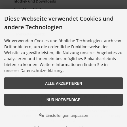
Infothek und Downloads
Kontakt und Anfragen
Diese Webseite verwendet Cookies und
Verpackung und Entsorgung
andere Technologien
Sitemap Torso.de
Lieferkettengesetz
Wir verwenden Cookies und ähnliche Technologien, auch von
Cookie Einstellungen
Drittanbietern, um die ordentliche Funktionsweise der
Website zu gewährleisten, die Nutzung unseres Angebotes zu
analysieren und Ihnen ein bestmögliches Einkaufserlebnis
Informationen zu Farbkarten
bieten zu können. Weitere Informationen finden Sie in
Informationen zu Farbfächern
unserer Datenschutzerklärung.
Informationen zu Farbatlanten
ALLE AKZEPTIEREN
Lieferung nur an Handel, Gewerbe, Behörden und Institute.
NUR NOTWENDIGE
Alle Preise exkl. gesetzl. MwSt. zzgl.
Versandkosten
. Die durchgestrichenen Preise
entsprechen dem bisherigen Preis bei Torso GmbH Farbkarten-Shop.
© 2026 Torso GmbH Farbkarten-Shop • Alle Rechte vorbehalten
Einstellungen anpassen
modified eCommerce Shopsoftware © 2009-2026 • Design & Programmierung
Rehm Webdesign