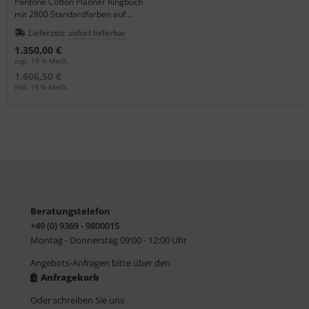
Pantone Cotton Planner Ringbuch
mit 2800 Standardfarben auf
Baumwolle für Fashion & Home
Lieferzeit:
sofort lieferbar
FHI.
1.350,00 €
zzgl. 19 % MwSt.
1.606,50 €
inkl. 19 % MwSt.
Beratungstelefon
+49 (0) 9369 - 9800015
Montag - Donnerstag 09:00 - 12:00 Uhr
Angebots-Anfragen bitte über den
Anfragekorb
Oder schreiben Sie uns