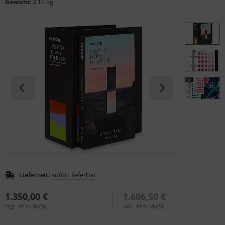
Gewicht:
2,10 kg
S (Natural Colour System)
ntone
L
nstige
rso GmbH
ra / Fogra
Rite
Lieferzeit:
sofort lieferbar
1.350,00 €
1.606,50 €
zzgl. 19 % MwSt.
inkl. 19 % MwSt.