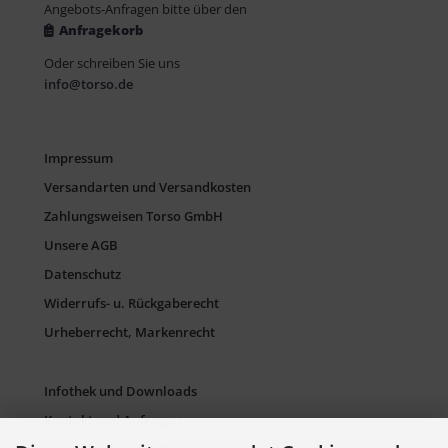
Angebots-Anfragen bitte über den
Anfragekorb
Oder schreiben Sie uns
info@torso.de
Impressum
Versandarten und Versandkosten
Zahlungsweisen Torso GmbH
Unsere AGB
Datenschutz
Widerrufs- u. Rückgaberecht
Urheberrecht, Markenrecht
Infothek und Downloads
Kontakt und Anfragen