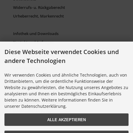
Widerrufs- u. Rückgaberecht
Urheberrecht, Markenrecht
Infothek und Downloads
Kontakt und Anfragen
Diese Webseite verwendet Cookies und
Verpackung und Entsorgung
andere Technologien
Sitemap Torso.de
Lieferkettengesetz
Wir verwenden Cookies und ähnliche Technologien, auch von
Cookie Einstellungen
Drittanbietern, um die ordentliche Funktionsweise der
Website zu gewährleisten, die Nutzung unseres Angebotes zu
analysieren und Ihnen ein bestmögliches Einkaufserlebnis
Informationen zu Farbkarten
bieten zu können. Weitere Informationen finden Sie in
Informationen zu Farbfächern
unserer Datenschutzerklärung.
Informationen zu Farbatlanten
ALLE AKZEPTIEREN