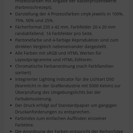
Prozessfarben mit Angabe der Rasterprozentwerte
(Farbmischrezept).
Darstellung der 4 Prozessfarben cmyk jeweils in 100%,
75%, 50% und 25%.
Fächerformat 235 x 42 mm, Farbfelder 20 x 20 mm
randabfallend, 14 Farbfelder pro Seite.
Pantonefarbe und 4-farbige Reproduktion sind zum
direkten Vergleich nebeneinander dargestellt.
Alle Farben mit sRGB und HTML Werten für
Layoutprogramme und HTML-Editoren.
Chromatische Farbanordnung (nach Farbfamilien
sortiert)
Integrierter Lighting Indicator für die Lichtart D50
(Normlicht in der Grafikindustrie mit 5000 Kelvin) zur
Überprüfung des Umgebungslichts bei der
Farbabmusterung.
Der Druck erfolgt auf Standardpapier um gängigen
Druckanforderungen zu entsprechen.
Farbindex zum einfachen Auffinden einzelner
Farbtöne.
Die Anordnung der Farben entspricht der Reihenfolge