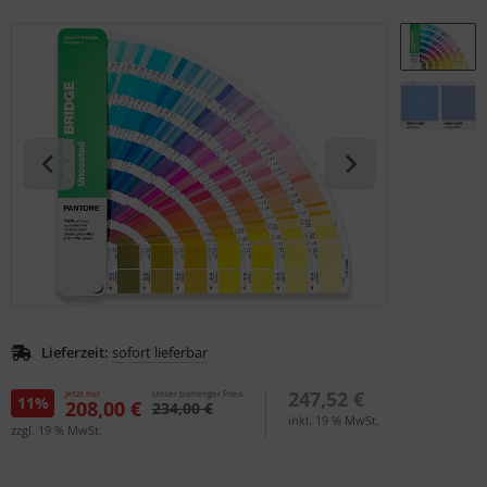
S (Natural Colour System)
ntone
L
nstige
rso GmbH
ra / Fogra
Rite
Lieferzeit:
sofort lieferbar
247,52 €
Jetzt nur
Unser bisheriger Preis
11%
208,00 €
234,00 €
inkl. 19 % MwSt.
zzgl. 19 % MwSt.