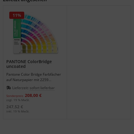
11%
PANTONE ColorBridge
uncoated
Pantone Color Bridge Farbfächer
auf Naturpapier mit 2259
PANTONE Schmuckfarben inkl.
Lieferzeit:
sofort lieferbar
der 224 neuen Farben - Edition
208,00 €
2022.
Sonderpreis
zzgl. 19 % MwSt.
247,52 €
inkl. 19 % MwSt.