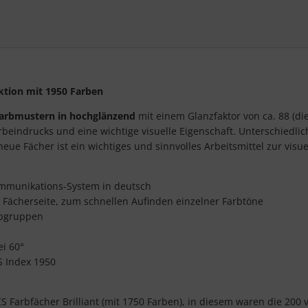
ktion mit 1950 Farben
Farbmustern in hochglänzend
mit einem Glanzfaktor von ca. 88 (d
Farbeindrucks und eine wichtige visuelle Eigenschaft. Unterschiedl
neue Fächer ist ein wichtiges und sinnvolles Arbeitsmittel zur vi
ommunikations-System in deutsch
r Fächerseite, zum schnellen Aufinden einzelner Farbtöne
rbgruppen
i 60°
S Index 1950
 Farbfächer Brilliant (mit 1750 Farben), in diesem waren die 200