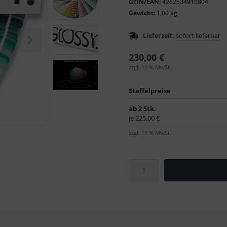
GTIN/EAN:
4262534910804
Gewicht:
1,00 kg
Lieferzeit:
sofort lieferbar
230,00 €
zzgl. 19 % MwSt.
Staffelpreise
ab 2 Stk.
je 225,00 €
zzgl. 19 % MwSt.