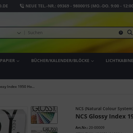
.DE
NEUE TEL.-NR.:
09369 - 9800015
(MO.-DO. 9:00 - 12:0
PAPIER
BÜCHER/KALENDER/BLÖCKE
LICHTKABIN
NCS Glossy Index 1950 Hochglanz-Farbfächer
NCS (Natural Colour System
NCS Glossy Index 1
Art.Nr.:
20-00009