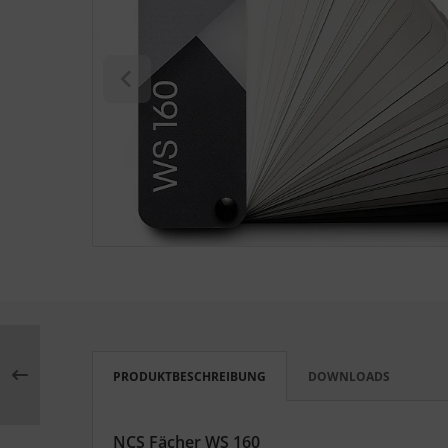
S (Natural Colour System)
ntone
L
nstige
rso GmbH
ra / Fogra
Rite
PRODUKTBESCHREIBUNG
DOWNLOADS
NCS Fächer WS 160