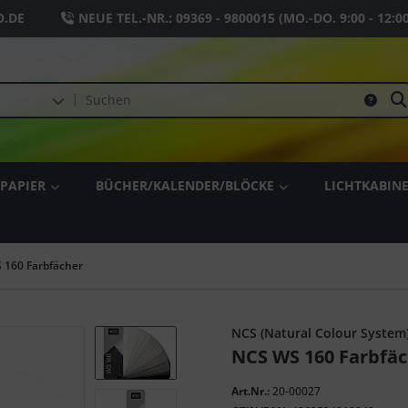
.DE
NEUE TEL.-NR.:
09369 - 9800015
(MO.-DO. 9:00 - 12:0
PAPIER
BÜCHER/KALENDER/BLÖCKE
LICHTKABIN
 160 Farbfächer
NCS (Natural Colour System
NCS WS 160 Farbfä
Art.Nr.:
20-00027