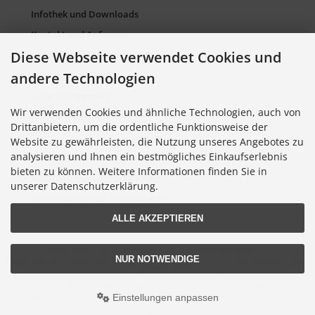
Infothek und Downloads
Kontakt und Anfragen
Diese Webseite verwendet Cookies und
Verpackung und Entsorgung
andere Technologien
Sitemap Torso.de
Lieferkettengesetz
Wir verwenden Cookies und ähnliche Technologien, auch von
Cookie Einstellungen
Drittanbietern, um die ordentliche Funktionsweise der
Website zu gewährleisten, die Nutzung unseres Angebotes zu
analysieren und Ihnen ein bestmögliches Einkaufserlebnis
Informationen zu Farbkarten
bieten zu können. Weitere Informationen finden Sie in
Informationen zu Farbfächern
unserer Datenschutzerklärung.
Informationen zu Farbatlanten
ALLE AKZEPTIEREN
Lieferung nur an Handel, Gewerbe, Behörden und Institute.
NUR NOTWENDIGE
Alle Preise exkl. gesetzl. MwSt. zzgl.
Versandkosten
. Die durchgestrichenen Preise
entsprechen dem bisherigen Preis bei Torso GmbH Farbkarten-Shop.
© 2026 Torso GmbH Farbkarten-Shop • Alle Rechte vorbehalten
Einstellungen anpassen
modified eCommerce Shopsoftware © 2009-2026 • Design & Programmierung
Rehm Webdesign