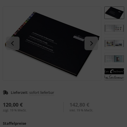
S (Natural Colour System)
ntone
L
nstige
rso GmbH
ra / Fogra
Rite
Lieferzeit:
sofort lieferbar
120,00 €
142,80 €
zzgl. 19 % MwSt.
inkl. 19 % MwSt.
Staffelpreise