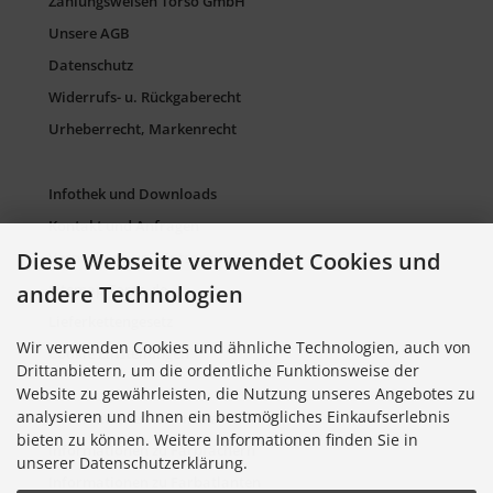
Zahlungsweisen Torso GmbH
Unsere AGB
Datenschutz
Widerrufs- u. Rückgaberecht
Urheberrecht, Markenrecht
Infothek und Downloads
Kontakt und Anfragen
Diese Webseite verwendet Cookies und
Verpackung und Entsorgung
andere Technologien
Sitemap Torso.de
Lieferkettengesetz
Wir verwenden Cookies und ähnliche Technologien, auch von
Cookie Einstellungen
Drittanbietern, um die ordentliche Funktionsweise der
Website zu gewährleisten, die Nutzung unseres Angebotes zu
analysieren und Ihnen ein bestmögliches Einkaufserlebnis
Informationen zu Farbkarten
bieten zu können. Weitere Informationen finden Sie in
Informationen zu Farbfächern
unserer Datenschutzerklärung.
Informationen zu Farbatlanten