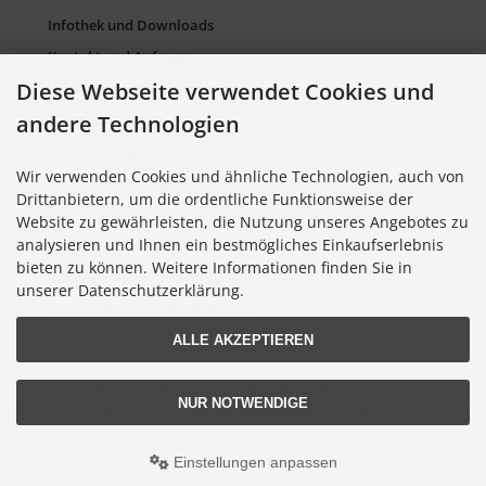
Infothek und Downloads
Kontakt und Anfragen
Diese Webseite verwendet Cookies und
Verpackung und Entsorgung
andere Technologien
Sitemap Torso.de
Lieferkettengesetz
Wir verwenden Cookies und ähnliche Technologien, auch von
Cookie Einstellungen
Drittanbietern, um die ordentliche Funktionsweise der
Website zu gewährleisten, die Nutzung unseres Angebotes zu
analysieren und Ihnen ein bestmögliches Einkaufserlebnis
Informationen zu Farbkarten
bieten zu können. Weitere Informationen finden Sie in
Informationen zu Farbfächern
unserer Datenschutzerklärung.
Informationen zu Farbatlanten
ALLE AKZEPTIEREN
Lieferung nur an Handel, Gewerbe, Behörden und Institute.
NUR NOTWENDIGE
Alle Preise exkl. gesetzl. MwSt. zzgl.
Versandkosten
. Die durchgestrichenen Preise
entsprechen dem bisherigen Preis bei Torso GmbH Farbkarten-Shop.
© 2026 Torso GmbH Farbkarten-Shop • Alle Rechte vorbehalten
Einstellungen anpassen
modified eCommerce Shopsoftware © 2009-2026 • Design & Programmierung
Rehm Webdesign