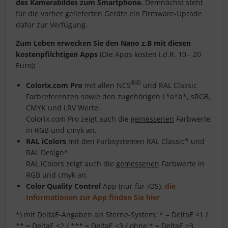
des Kamerabildes zum Smartphone.
Demnächst steht
für die vorher gelieferten Geräte ein Firmware-Uprade
dafür zur Verfügung.
Zum Leben erwecken Sie den Nano z.B mit diesen
kostenpfilchtigen Apps
(Die Apps kosten i.d.R. 10 - 20
Euro)
:
®©
Colorix.com Pro
mit allen NCS
und RAL Classic
Farbreferenzen sowie den zugehörigen L*a*b*, sRGB,
CMYK und LRV Werte.
Colorix.com Pro zeigt auch die
gemessenen
Farbwerte
in RGB und cmyk an.
RAL iColors
mit den Farbsystemen RAL Classic* und
RAL Design*
RAL iColors zeigt auch die
gemessenen
Farbwerte in
RGB und cmyk an.
Color Quality Control
App (nur für iOS),
die
Informationen zur App finden Sie hier
*) mit DeltaE-Angaben als Sterne-System: * = DeltaE <1 /
** = DeltaE <2 / *** = DeltaE <3 / ohne * = DeltaE >3