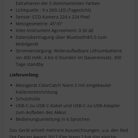
Extrahieren der 5 dominantesten Farben
Lichtquelle : 9 x D65 LED (Tageslicht)
Sensor: CCD-Kamera 224 x 224 Pixel
Messgeometrie: 45°/0°
Inter-Instrument Agrreement: 0.30 ΔE
Datenübertragung über Bluetooth®5.0 zum
Mobilgerät
Stromversorgung: Wideraufladbare Lithiumbatterie
ion 400 mAh, 4 bis 6 Stunden im Dauereinsatz, 300
Tage standby
Lieferumfang:
Messgerät ColorCatch Nano 2 mit eingebauter
Kalibriereinrichtung
Schutzhülle
USB-C-zu-USB-C-Kabel und USB-C-zu-USB-Adapter
zum Aufladen des Akkus
Bedienungsanleitung in 6 Sprachen
Das Gerät erhielt mehrere Auszeichnungen, u.a. den Red
Dot Design Award 2017 (Der Nano 2 hat das gleiche