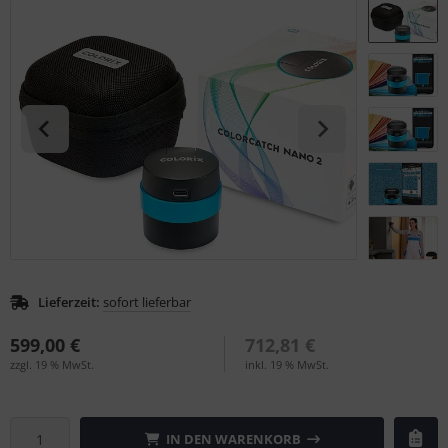
S (Natural Colour System)
ntone
L
nstige
rso GmbH
ra / Fogra
Rite
Lieferzeit:
sofort lieferbar
599,00 €
712,81 €
zzgl. 19 % MwSt.
inkl. 19 % MwSt.
IN DEN WARENKORB