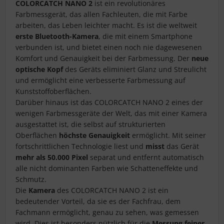
COLORCATCH NANO 2
ist ein revolutionäres
Farbmessgerät, das allen Fachleuten, die mit Farbe
arbeiten, das Leben leichter macht. Es ist die weltweit
erste Bluetooth-Kamera
, die mit einem Smartphone
verbunden ist, und bietet einen noch nie dagewesenen
Komfort und Genauigkeit bei der Farbmessung. Der
neue
optische Kopf
des Geräts eliminiert Glanz und Streulicht
und ermöglicht eine verbesserte Farbmessung auf
Kunststoffoberflächen.
Darüber hinaus ist das COLORCATCH NANO 2 eines der
wenigen Farbmessgeräte der Welt, das mit einer Kamera
ausgestattet ist, die selbst auf strukturierten
Oberflächen
höchste Genauigkeit
ermöglicht. Mit seiner
fortschrittlichen Technologie liest und
misst
das Gerät
mehr als 50.000 Pixel
separat und entfernt automatisch
alle nicht dominanten Farben wie Schatteneffekte und
Schmutz.
Die
Kamera
des COLORCATCH NANO 2 ist ein
bedeutender Vorteil, da sie es der Fachfrau, dem
Fachmann ermöglicht, genau zu sehen, was gemessen
wird. Dies ist besonders nützlich für die
Messung feiner