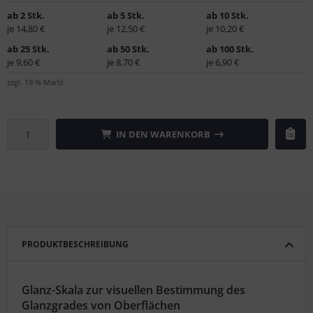
ab 2 Stk.
ab 5 Stk.
ab 10 Stk.
je 14,80 €
je 12,50 €
je 10,20 €
ab 25 Stk.
ab 50 Stk.
ab 100 Stk.
je 9,60 €
je 8,70 €
je 6,90 €
zzgl. 19 % MwSt.
IN DEN WARENKORB
PRODUKTBESCHREIBUNG
Glanz-Skala zur visuellen Bestimmung des
Glanzgrades von Oberflächen