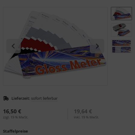
S (Natural Colour System)
ntone
L
nstige
rso GmbH
ra / Fogra
Rite
Lieferzeit:
sofort lieferbar
16,50 €
19,64 €
zzgl. 19 % MwSt.
inkl. 19 % MwSt.
Staffelpreise