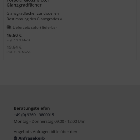
Glanzgradfächer
Glanzgradfächer zur visuellen
Bestimmung des Glanzgrades von
Oberflächen mit 6 Glanzstufen auf
Lieferzeit:
sofort lieferbar
je 4 Farben.
16,50 €
zzgl. 19 % MwSt.
19,64 €
inkl. 19 % MwSt.
Beratungstelefon
+49 (0) 9369 - 9800015
Montag - Donnerstag 09:00 - 12:00 Uhr
Angebots-Anfragen bitte über den
Anfragekorb