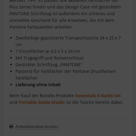
werden. TIPP: Es passen alle aktuellen Farbfächer der
Plus Series hinein und das Design Case mit gesticktem
PANTONE Schriftzug ist außerdem ein schönes und
sinnvolles Geschenk für alle Kreativen, die mit dem
Pantone Farbpaletten arbeiten.
Zweifarbige gepolsterte Transporttasche 34 x 25 x 7
cm
7 Einzelfächer je 4,5 x 5 x 24 cm
Mit Tragegriff und Reisverschluss
Gestickter Schriftzug „PANTONE“
Passend für Farbfächer der
Pantone Druckfarben
Farbfächer
Lieferung ohne Inhalt
Beim Kauf der Bundle-Produkte
Essentials 6 Guide Set
und
Portable Guide Studio
ist die Tasche bereits dabei.
Artikeldatenblatt drucken