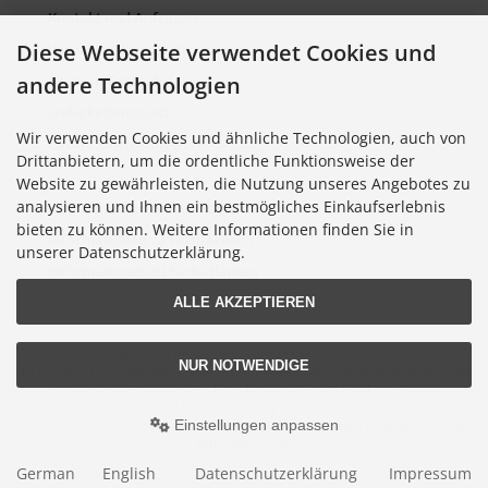
Kontakt und Anfragen
Diese Webseite verwendet Cookies und
Verpackung und Entsorgung
andere Technologien
Sitemap Torso.de
Lieferkettengesetz
Wir verwenden Cookies und ähnliche Technologien, auch von
Cookie Einstellungen
Drittanbietern, um die ordentliche Funktionsweise der
Website zu gewährleisten, die Nutzung unseres Angebotes zu
analysieren und Ihnen ein bestmögliches Einkaufserlebnis
Informationen zu Farbkarten
bieten zu können. Weitere Informationen finden Sie in
Informationen zu Farbfächern
unserer Datenschutzerklärung.
Informationen zu Farbatlanten
ALLE AKZEPTIEREN
Lieferung nur an Handel, Gewerbe, Behörden und Institute.
NUR NOTWENDIGE
Alle Preise exkl. gesetzl. MwSt. zzgl.
Versandkosten
. Die durchgestrichenen Preise
entsprechen dem bisherigen Preis bei Torso GmbH Farbkarten-Shop.
© 2026 Torso GmbH Farbkarten-Shop • Alle Rechte vorbehalten
Einstellungen anpassen
modified eCommerce Shopsoftware © 2009-2026 • Design & Programmierung
Rehm Webdesign
German
English
Datenschutzerklärung
Impressum