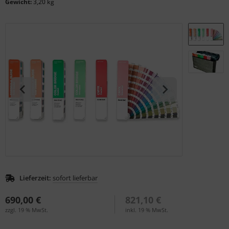
Gewicht:
3,20 kg
S (Natural Colour System)
ntone
L
nstige
rso GmbH
ra / Fogra
Rite
Lieferzeit:
sofort lieferbar
690,00 €
821,10 €
zzgl. 19 % MwSt.
inkl. 19 % MwSt.