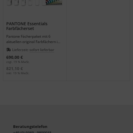
PANTONE Essentials
Farbfächerset
Pantone Fächerpaket mit 6
aktuellen original Farbfächern im
schicken Design Case - Edition
Lieferzeit:
sofort lieferbar
2022
690,00 €
zzgl. 19 % MwSt.
821,10 €
inkl. 19 % MwSt.
Beratungstelefon
+49 (0) 9369 - 9800015