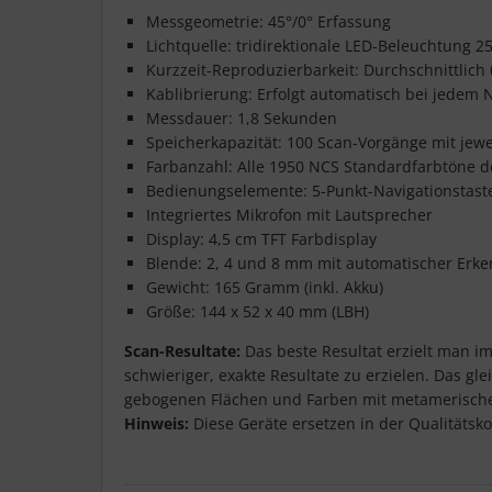
Messgeometrie: 45°/0° Erfassung
Lichtquelle: tridirektionale LED-Beleuchtung 2
Kurzzeit-Reproduzierbarkeit: Durchschnittlich
Kablibrierung: Erfolgt automatisch bei jedem 
Messdauer: 1,8 Sekunden
Speicherkapazität: 100 Scan-Vorgänge mit jew
Farbanzahl: Alle 1950 NCS Standardfarbtöne de
Bedienungselemente: 5-Punkt-Navigationstaste
Integriertes Mikrofon mit Lautsprecher
Display: 4,5 cm TFT Farbdisplay
Blende: 2, 4 und 8 mm mit automatischer Erk
Gewicht: 165 Gramm (inkl. Akku)
Größe: 144 x 52 x 40 mm (LBH)
Scan-Resultate:
Das beste Resultat erzielt man im
schwieriger, exakte Resultate zu erzielen. Das g
gebogenen Flächen und Farben mit metamerischer
Hinweis:
Diese Geräte ersetzen in der Qualitätsk