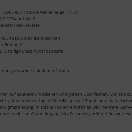
5 LEDs / 8x sichtbare Wellenlänge, 1x UV
 0,2 DE94 auf Weiß
Neustart des Gerätes
eils 30 Sek. Sprachkennzeichen
r Edition 2
, 2-stufige Mess-/Vorschautaste
ennung von 4 verschiedenen Farben
mer auf sauberen, trockenen und glatten Oberflächen. Von struktur
leiche gilt bei mehrfarbigen Oberflächen wie Teppichen, metallisc
 Pigmentierung. In solchen Fällen empfehlen wir, mehrere Scanv
ontrolle oder im Wareneingang kein Farbmessgerät mit Auswertesof