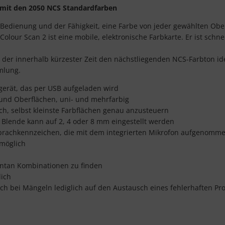
r mit den 2050 NCS Standardfarben
 Bedienung und der Fähigkeit, eine Farbe von jeder gewählten Obe
Colour Scan 2 ist eine mobile, elektronische Farbkarte. Er ist sch
 der innerhalb kürzester Zeit den nächstliegenden NCS-Farbton id
mlung.
erät, das per USB aufgeladen wird
und Oberflächen, uni- und mehrfarbig
ich, selbst kleinste Farbflächen genau anzusteuern
 Blende kann auf 2, 4 oder 8 mm eingestellt werden
prachkennzeichen, die mit dem integrierten Mikrofon aufgenomm
möglich
ontan Kombinationen zu finden
ich
ich bei Mängeln lediglich auf den Austausch eines fehlerhaften P