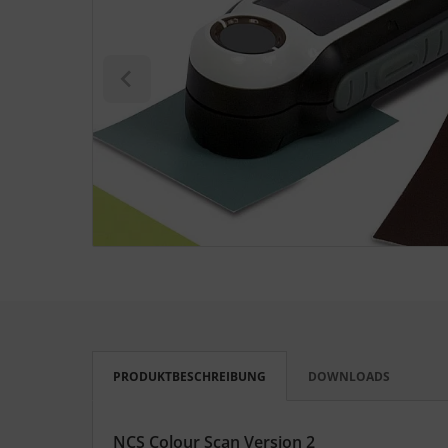
S (Natural Colour System)
ntone
L
nstige
rso GmbH
ra / Fogra
Rite
PRODUKTBESCHREIBUNG
DOWNLOADS
NCS Colour Scan Version 2