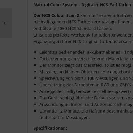
Natural Color System - Digitaler NCS-Farbfäche
Der NCS Colour Scan 2
kann mit seiner intuitiven
nächstliegenden NCS Farbton zur Vorlage finden. 
enthält alle 2050 NCS Standard Farben.
Er ist das perfekte Werkzeug für jeden Anwender,
Ergänzung zu Ihrer NCS Original Farbmustersam
Leicht zu bedienendes, akkubetriebenes Handg
Farberkennung an verschiedenen Materialien 
Der Monitor zeigt das Messfeld, so ist es mögl
Messung an kleinen Objekten - die eingebaute
Speicherung von bis zu 100 Messungen und S
Übersetzung der Farbdaten in RGB und CMYK 
Anzeige der Helligkeitswerte (Hellbezugswert)
Das Gerät schlägt ähnliche Farben vor, um sp
Anwendung im Innen- und Außenbereich mögl
Garantie 12 Monate. Die Haftung beschränkt s
fehlerhaften Messungen.
Spezifikationen: