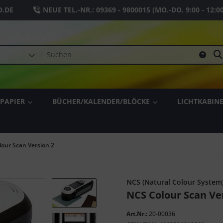
.DE
NEUE TEL.-NR.:
09369 - 9800015
(MO.-DO. 9:00 - 12:0
PAPIER
BÜCHER/KALENDER/BLÖCKE
LICHTKABIN
our Scan Version 2
NCS (Natural Colour System
NCS Colour Scan Ve
Art.Nr.:
20-00036