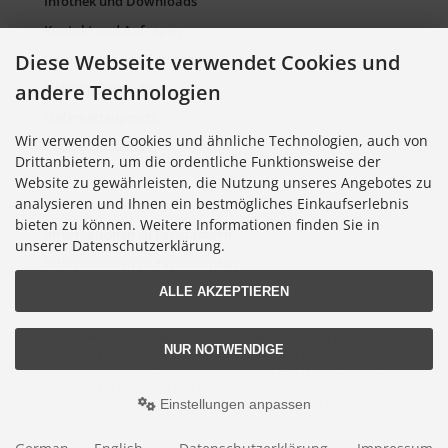
Infothek und Downloads
Kontakt und Anfragen
Diese Webseite verwendet Cookies und
Verpackung und Entsorgung
andere Technologien
Sitemap Torso.de
Lieferkettengesetz
Wir verwenden Cookies und ähnliche Technologien, auch von
Cookie Einstellungen
Drittanbietern, um die ordentliche Funktionsweise der
Website zu gewährleisten, die Nutzung unseres Angebotes zu
analysieren und Ihnen ein bestmögliches Einkaufserlebnis
Informationen zu Farbkarten
bieten zu können. Weitere Informationen finden Sie in
Informationen zu Farbfächern
unserer Datenschutzerklärung.
Informationen zu Farbatlanten
ALLE AKZEPTIEREN
Lieferung nur an Handel, Gewerbe, Behörden und Institute.
NUR NOTWENDIGE
Alle Preise exkl. gesetzl. MwSt. zzgl.
Versandkosten
. Die durchgestrichenen Preise
entsprechen dem bisherigen Preis bei Torso GmbH Farbkarten-Shop.
© 2026 Torso GmbH Farbkarten-Shop • Alle Rechte vorbehalten
Einstellungen anpassen
modified eCommerce Shopsoftware © 2009-2026 • Design & Programmierung
Rehm Webdesign