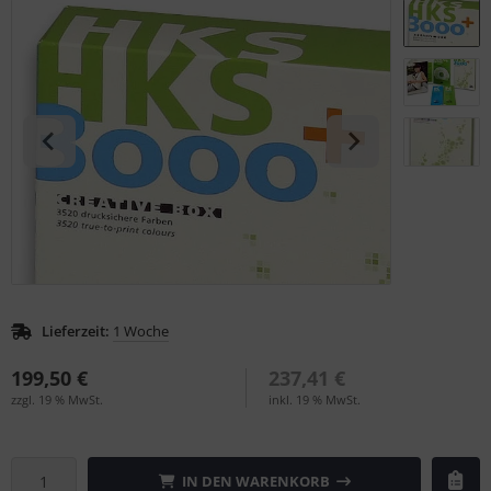
S (Natural Colour System)
ntone
L
nstige
rso GmbH
ra / Fogra
Rite
Lieferzeit:
1 Woche
199,50 €
237,41 €
zzgl. 19 % MwSt.
inkl. 19 % MwSt.
IN DEN WARENKORB