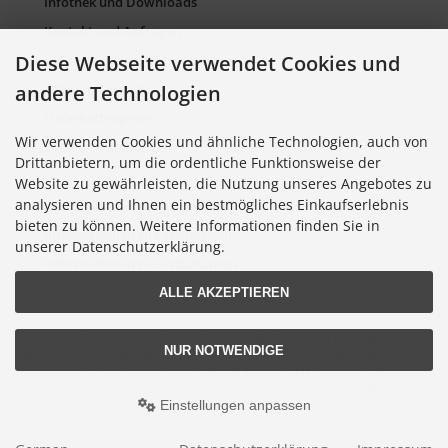
Infothek und Downloads
Kontakt und Anfragen
Diese Webseite verwendet Cookies und
Verpackung und Entsorgung
andere Technologien
Sitemap Torso.de
Lieferkettengesetz
Wir verwenden Cookies und ähnliche Technologien, auch von
Cookie Einstellungen
Drittanbietern, um die ordentliche Funktionsweise der
Website zu gewährleisten, die Nutzung unseres Angebotes zu
analysieren und Ihnen ein bestmögliches Einkaufserlebnis
Informationen zu Farbkarten
bieten zu können. Weitere Informationen finden Sie in
Informationen zu Farbfächern
unserer Datenschutzerklärung.
Informationen zu Farbatlanten
ALLE AKZEPTIEREN
Lieferung nur an Handel, Gewerbe, Behörden und Institute.
NUR NOTWENDIGE
Alle Preise exkl. gesetzl. MwSt. zzgl.
Versandkosten
. Die durchgestrichenen Preise
entsprechen dem bisherigen Preis bei Torso GmbH Farbkarten-Shop.
© 2026 Torso GmbH Farbkarten-Shop • Alle Rechte vorbehalten
Einstellungen anpassen
modified eCommerce Shopsoftware © 2009-2026 • Design & Programmierung
Rehm Webdesign