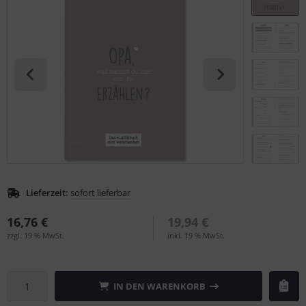
tallic & Effekt
S (Natural Colour System)
ezial-Farbkarten
ntone
nzelfarbmuster
L
gitale Farben
nstige
rb-Übungsmaterial
rso GmbH
ra / Fogra
Rite
Lieferzeit:
sofort lieferbar
16,76 €
19,94 €
zzgl. 19 % MwSt.
inkl. 19 % MwSt.
IN DEN WARENKORB