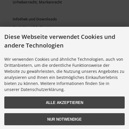
Urheberrecht, Markenrecht
Infothek und Downloads
Kontakt und Anfragen
Diese Webseite verwendet Cookies und
Verpackung und Entsorgung
andere Technologien
Sitemap Torso.de
Lieferkettengesetz
Wir verwenden Cookies und ähnliche Technologien, auch von
Cookie Einstellungen
Drittanbietern, um die ordentliche Funktionsweise der
Website zu gewährleisten, die Nutzung unseres Angebotes zu
analysieren und Ihnen ein bestmögliches Einkaufserlebnis
Informationen zu Farbkarten
bieten zu können. Weitere Informationen finden Sie in
Informationen zu Farbfächern
unserer Datenschutzerklärung.
Informationen zu Farbatlanten
ALLE AKZEPTIEREN
Lieferung nur an Handel, Gewerbe, Behörden und Institute.
NUR NOTWENDIGE
Alle Preise exkl. gesetzl. MwSt. zzgl.
Versandkosten
. Die durchgestrichenen Preise
entsprechen dem bisherigen Preis bei Torso GmbH Farbkarten-Shop.